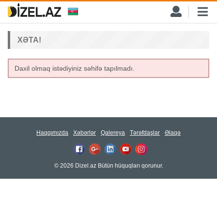
XƏTA!
Daxil olmaq istədiyiniz səhifə tapılmadı.
Haqqımızda
Xəbərlər
Qalereya
Tərəfdaşlar
Əlaqə
© 2026 Dizel.az Bütün hüquqları qorunur.