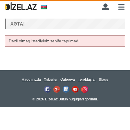
XƏTA!
Daxil olmaq istədiyiniz səhifə tapılmadı.
Haqqımızda
Xəbərlər
Qalereya
Tərəfdaşlar
Əlaqə
© 2026 Dizel.az Bütün hüquqları qorunur.