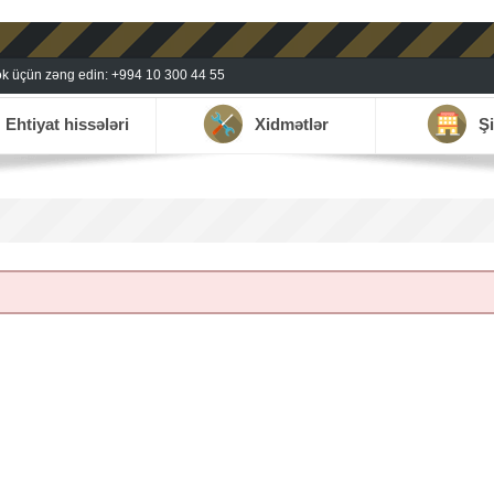
k üçün zəng edin: +994 10 300 44 55
Ehtiyat hissələri
Xidmətlər
Şi