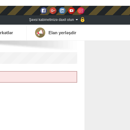
Şəxsi kabinetinizə daxil olun
rkətlər
Elan yerləşdir