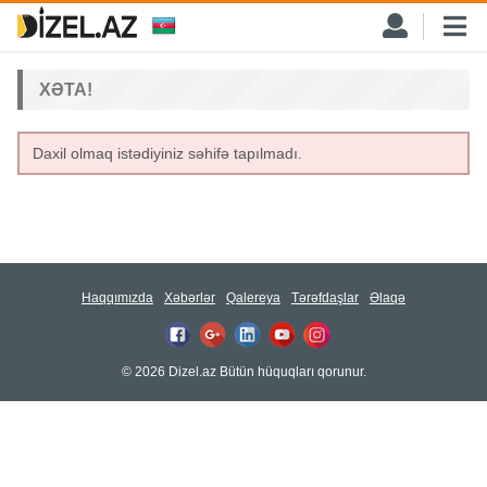
XƏTA!
Daxil olmaq istədiyiniz səhifə tapılmadı.
Haqqımızda
Xəbərlər
Qalereya
Tərəfdaşlar
Əlaqə
© 2026 Dizel.az Bütün hüquqları qorunur.