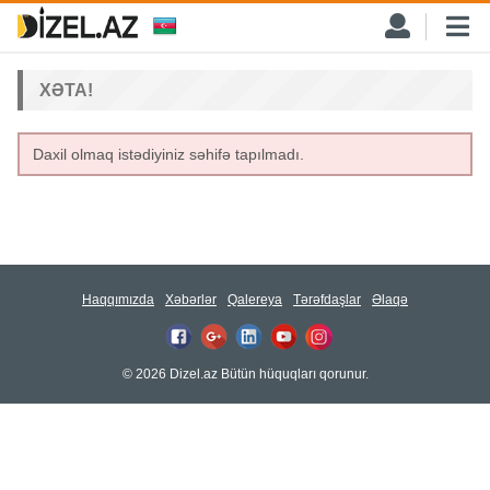
XƏTA!
Daxil olmaq istədiyiniz səhifə tapılmadı.
Haqqımızda
Xəbərlər
Qalereya
Tərəfdaşlar
Əlaqə
© 2026 Dizel.az Bütün hüquqları qorunur.