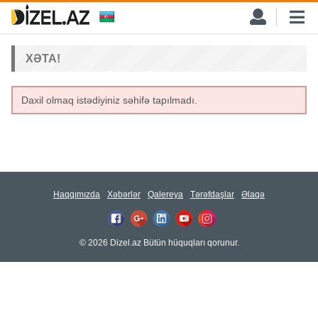
XƏTA!
Daxil olmaq istədiyiniz səhifə tapılmadı.
Haqqımızda
Xəbərlər
Qalereya
Tərəfdaşlar
Əlaqə
© 2026 Dizel.az Bütün hüquqları qorunur.