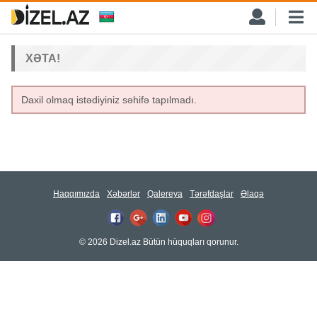
XƏTA!
Daxil olmaq istədiyiniz səhifə tapılmadı.
Haqqımızda
Xəbərlər
Qalereya
Tərəfdaşlar
Əlaqə
© 2026 Dizel.az Bütün hüquqları qorunur.