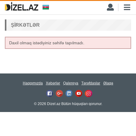
ŞIRKƏTLƏR
Daxil olmaq istədiyiniz səhifə tapılmadı.
Haqqımızda
Xəbərlər
Qalereya
Tərəfdaşlar
Əlaqə
© 2026 Dizel.az Bütün hüquqları qorunur.