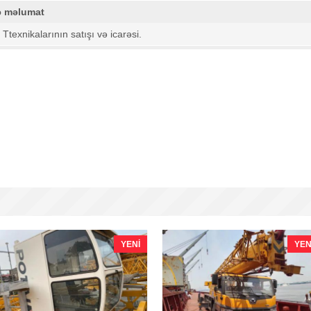
ə məlumat
i Ttexnikalarının satışı və icarəsi.
YENI
YEN