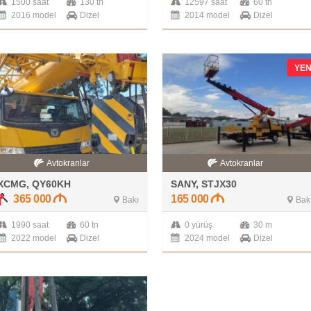
1500 saat
130 tn
12597 saat
60 tn
2016 model
Dizel
2014 model
Dizel
YEN
Avtokranlar
Avtokranlar
XCMG, QY60KH
SANY, STJX30
365 000
165 000
Bakı
Bak
1990 saat
60 tn
0 yürüş
30 m
2022 model
Dizel
2024 model
Dizel