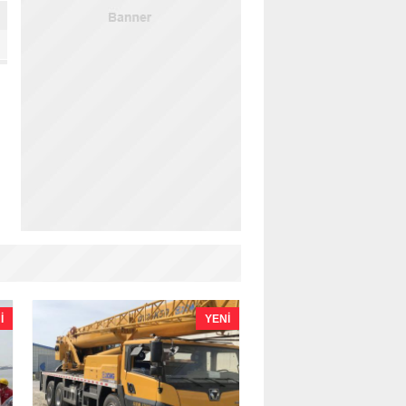
I
YENI