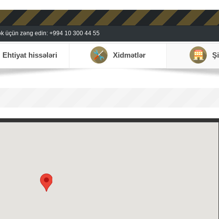
k üçün zəng edin: +994 10 300 44 55
Ehtiyat hissələri
Xidmətlər
Şi