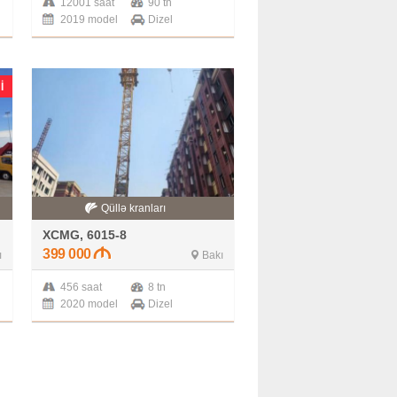
12001 saat
90 tn
2019 model
Dizel
I
Qüllə kranları
XCMG, 6015-8
399 000
ı
Bakı
456 saat
8 tn
2020 model
Dizel