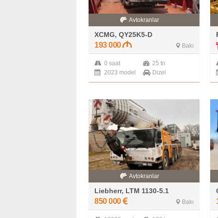
Avtokranlar
XCMG, QY25K5-D
193 000
Bakı
0 saat
25 tn
2023 model
Dizel
Avtokranlar
Liebherr, LTM 1130-5.1
850 000
Bakı