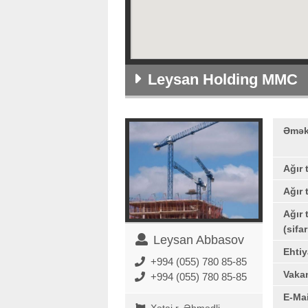
Leysan Holding MMC
Əmək
Ağır 
Ağır 
Ağır 
(sifar
Leysan Abbasov
Ehtiy
+994 (055) 780 85-85
Vakan
+994 (055) 780 85-85
E-Mai