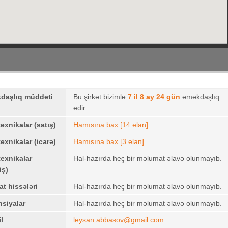
daşlıq müddəti
Bu şirkət bizimlə
7 il 8 ay 24 gün
əməkdaşlıq
edir.
texnikalar (satış)
Hamısına bax [14 elan]
texnikalar (icarə)
Hamısına bax [3 elan]
texnikalar
Hal-hazırda heç bir məlumat əlavə olunmayıb.
iş)
at hissələri
Hal-hazırda heç bir məlumat əlavə olunmayıb.
siyalar
Hal-hazırda heç bir məlumat əlavə olunmayıb.
l
leysan.abbasov@gmail.com