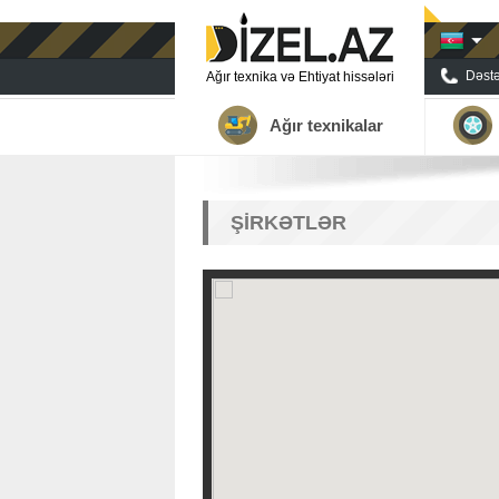
Dəstə
Ağır texnika və Ehtiyat hissələri
Ağır texnikalar
ŞIRKƏTLƏR