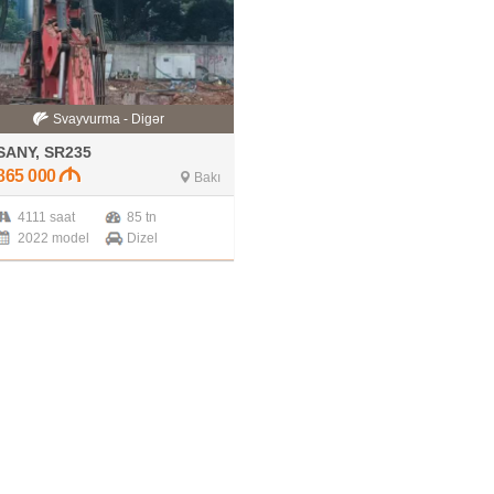
Svayvurma - Digər
SANY, SR235
865 000
Bakı
4111 saat
85 tn
2022 model
Dizel