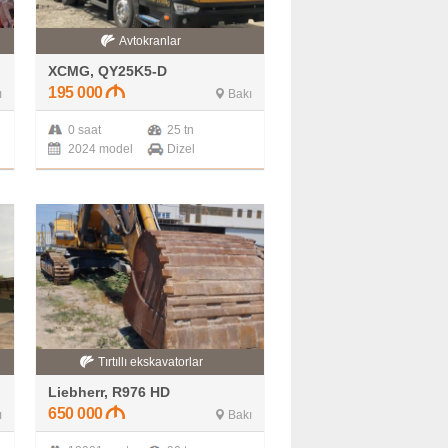
Avtokranlar
XCMG, QY25K5-D
195 000
ı
Bakı
0 saat
25 tn
2024 model
Dizel
Tırtıllı ekskavatorlar
Liebherr, R976 HD
650 000
ı
Bakı