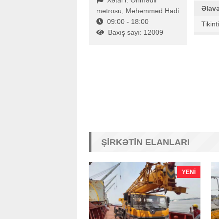
Xətai r. Əhmədli
Əlav
metrosu, Məhəmməd Hadi
09:00 - 18:00
Tikint
Baxış sayı: 12009
ŞIRKƏTIN ELANLARI
YENI