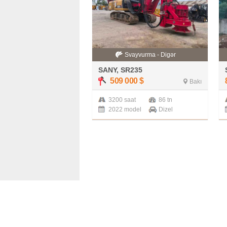
Svayvurma - Digər
SANY, SR235
509 000
$
Bakı
3200 saat
86 tn
2022 model
Dizel