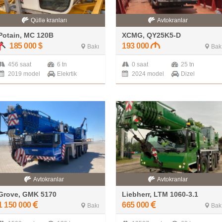
Qüllə kranları
Avtokranlar
Potain, MC 120B
XCMG, QY25K5-D
185 000
$
193 000
Bakı
Bak
456 saat
6 tn
0 saat
25 tn
2019 model
Elekrtik
2024 model
Dizel
Avtokranlar
Avtokranlar
Grove, GMK 5170
Liebherr, LTM 1060-3.1
1 150 000
665 000
Bakı
Bak