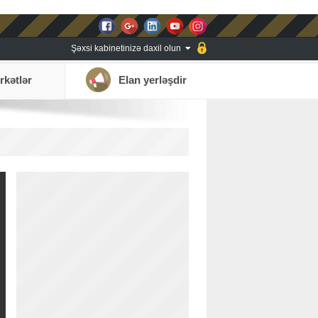
Şəxsi kabinetinizə daxil olun
rkətlər
Elan yerləşdir