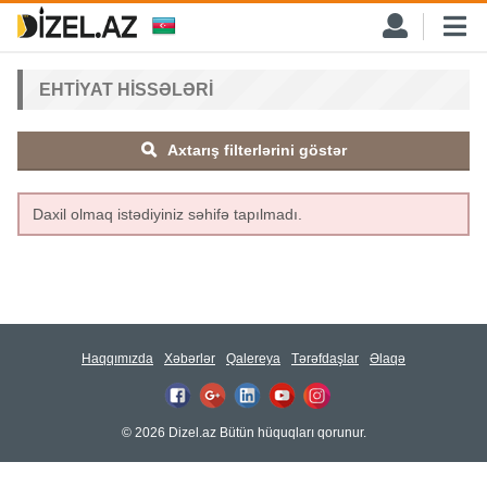
EHTIYAT HISSƏLƏRI
Axtarış filterlərini göstər
Daxil olmaq istədiyiniz səhifə tapılmadı.
Haqqımızda
Xəbərlər
Qalereya
Tərəfdaşlar
Əlaqə
© 2026 Dizel.az Bütün hüquqları qorunur.