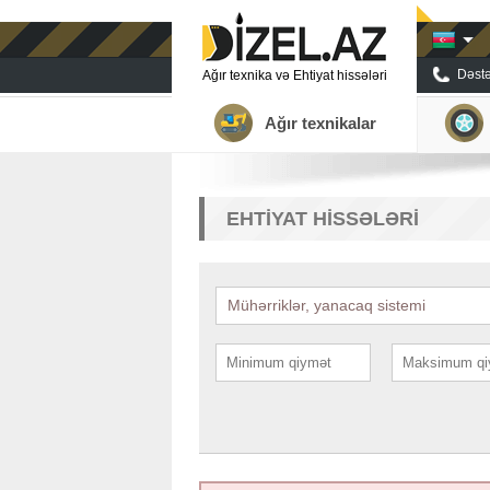
Dəstə
Ağır texnika və Ehtiyat hissələri
Ağır texnikalar
EHTIYAT HISSƏLƏRI
Mühərriklər, yanacaq sistemi