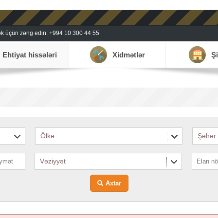
k üçün zəng edin: +994 10 300 44 55
Ehtiyat hissələri
Xidmətlər
Şi
Ölkə
Şəhər
Vəziyyət
Axtar