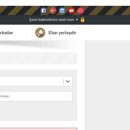
Şəxsi kabinetinizə daxil olun
rkətlər
Elan yerləşdir