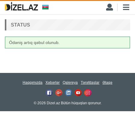
STATUS
Ödəniş artıq qəbul olunub.
Haqqımızda
Xəbərlər
Qalereya
Tərəfdaşlar
Əlaqə
© 2026 Dizel.az Bütün hüquqları qorunur.