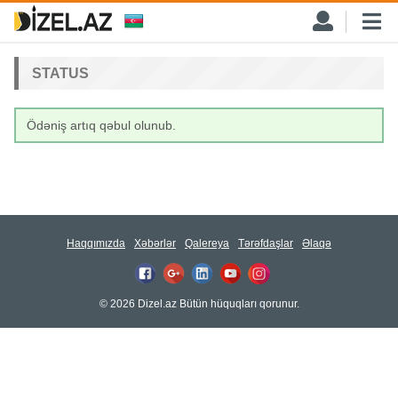
STATUS
Ödəniş artıq qəbul olunub.
Haqqımızda
Xəbərlər
Qalereya
Tərəfdaşlar
Əlaqə
© 2026 Dizel.az Bütün hüquqları qorunur.