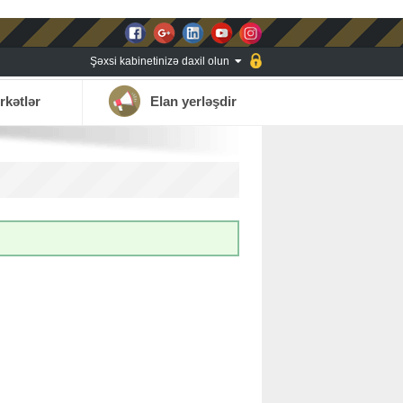
Şəxsi kabinetinizə daxil olun
rkətlər
Elan yerləşdir