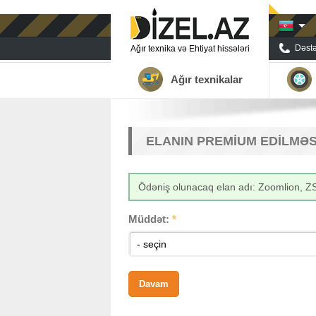
Dəstə
Ağır texnika və Ehtiyat hissələri
Ağır texnikalar
ELANIN PREMIUM EDILMƏS
Ödəniş olunacaq elan adı: Zoomlion, 
Müddət:
*
- seçin