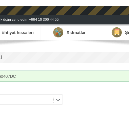
k üçün zəng edin: +994 10 300 44 55
Ehtiyat hissələri
Xidmətlər
Şi
I
ZS0407DC