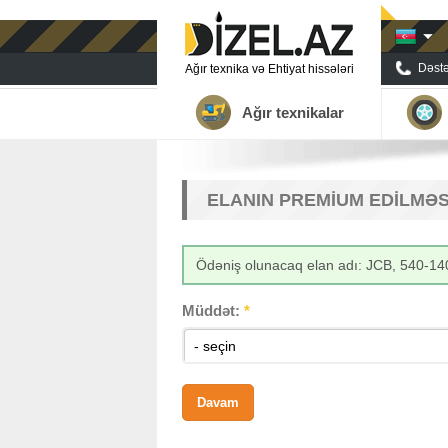
Dəstə
Ağır texnika və Ehtiyat hissələri
Ağır texnikalar
ELANIN PREMIUM EDILMƏS
Ödəniş olunacaq elan adı: JCB, 540-14
Müddət:
*
- seçin