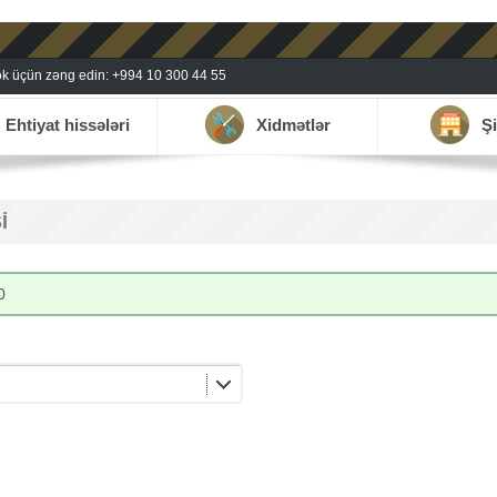
k üçün zəng edin: +994 10 300 44 55
Ehtiyat hissələri
Xidmətlər
Şi
I
0