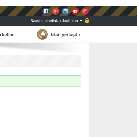
Şəxsi kabinetinizə daxil olun
rkətlər
Elan yerləşdir