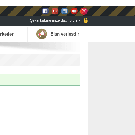
Şəxsi kabinetinizə daxil olun
rkətlər
Elan yerləşdir