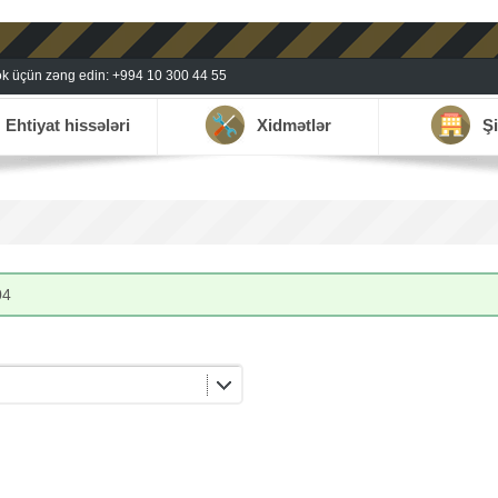
k üçün zəng edin: +994 10 300 44 55
Ehtiyat hissələri
Xidmətlər
Şi
04