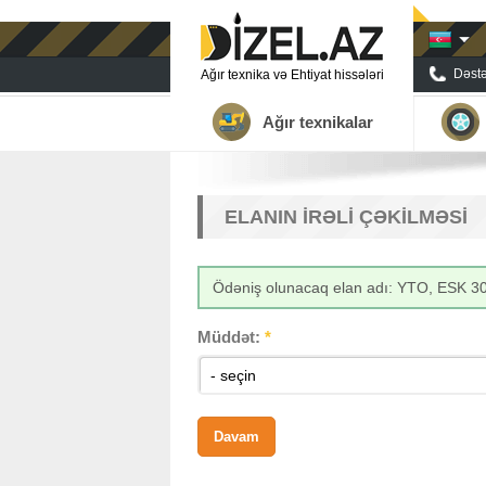
Dəstə
Ağır texnika və Ehtiyat hissələri
Ağır texnikalar
ELANIN IRƏLI ÇƏKILMƏSI
Ödəniş olunacaq elan adı: YTO, ESK 3
Müddət:
*
- seçin