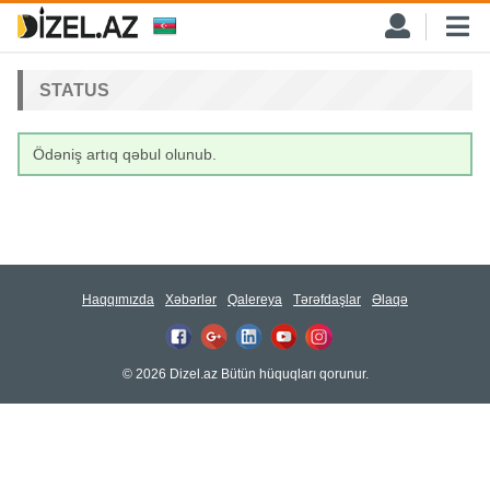
STATUS
Ödəniş artıq qəbul olunub.
Haqqımızda
Xəbərlər
Qalereya
Tərəfdaşlar
Əlaqə
© 2026 Dizel.az Bütün hüquqları qorunur.