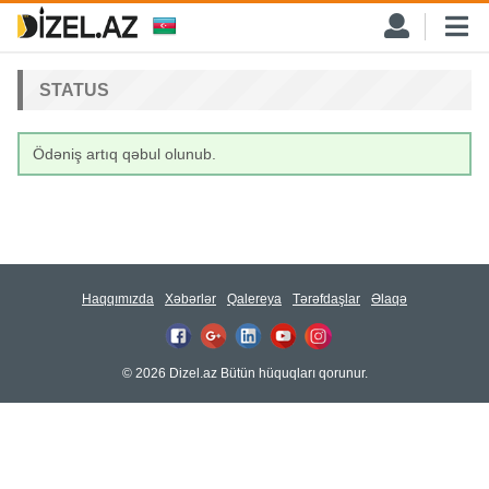
STATUS
Ödəniş artıq qəbul olunub.
Haqqımızda
Xəbərlər
Qalereya
Tərəfdaşlar
Əlaqə
© 2026 Dizel.az Bütün hüquqları qorunur.