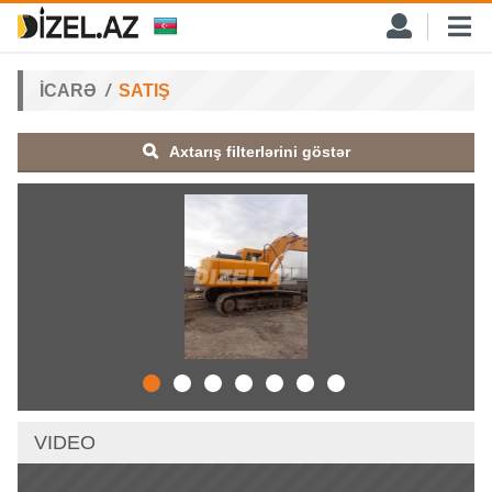
İCARƏ
SATIŞ
Axtarış filterlərini göstər
VIDEO