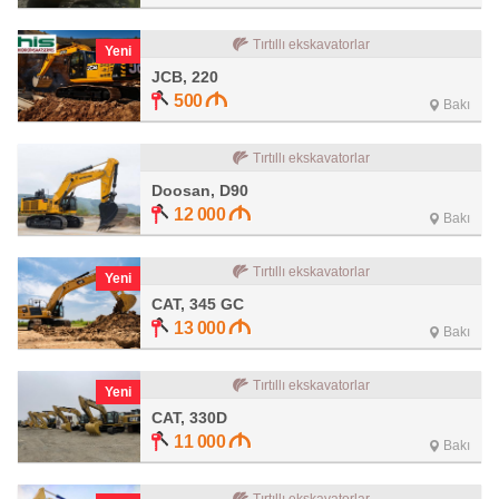
Tırtıllı ekskavatorlar
Yeni
JCB, 220
500
Bakı
Tırtıllı ekskavatorlar
Doosan, D90
12 000
Bakı
Tırtıllı ekskavatorlar
Yeni
CAT, 345 GC
13 000
Bakı
Tırtıllı ekskavatorlar
Yeni
CAT, 330D
11 000
Bakı