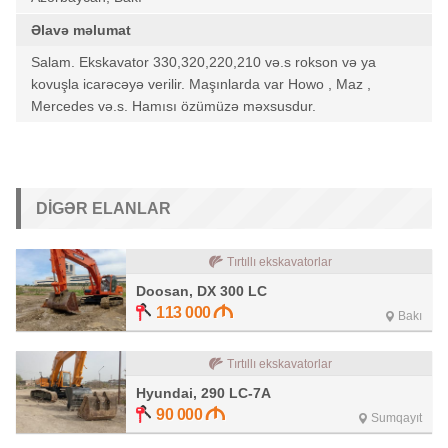
Əlavə məlumat
Salam. Ekskavator 330,320,220,210 və.s rokson və ya
kovuşla icarəcəyə verilir. Maşınlarda var Howo , Maz ,
Mercedes və.s. Hamısı özümüzə məxsusdur.
DIGƏR ELANLAR
Tırtıllı ekskavatorlar
Doosan, DX 300 LC
113 000
Bakı
Tırtıllı ekskavatorlar
Hyundai, 290 LC-7A
90 000
Sumqayıt