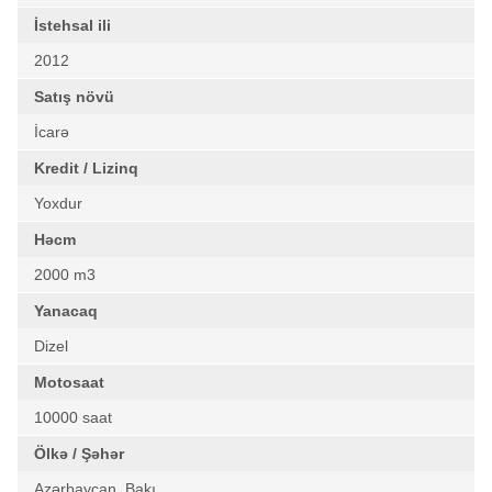
İstehsal ili
2012
Satış növü
İcarə
Kredit / Lizinq
Yoxdur
Həcm
2000 m3
Yanacaq
Dizel
Motosaat
10000 saat
Ölkə / Şəhər
Azərbaycan, Bakı