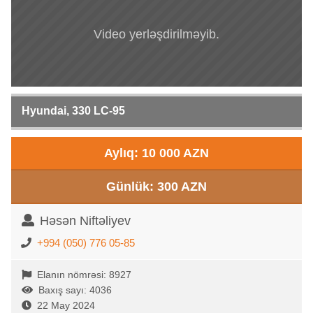
Video yerləşdirilməyib.
Hyundai, 330 LC-95
Aylıq: 10 000 AZN
Günlük: 300 AZN
Həsən Niftəliyev
+994 (050) 776 05-85
Elanın nömrəsi: 8927
Baxış sayı: 4036
22 May 2024