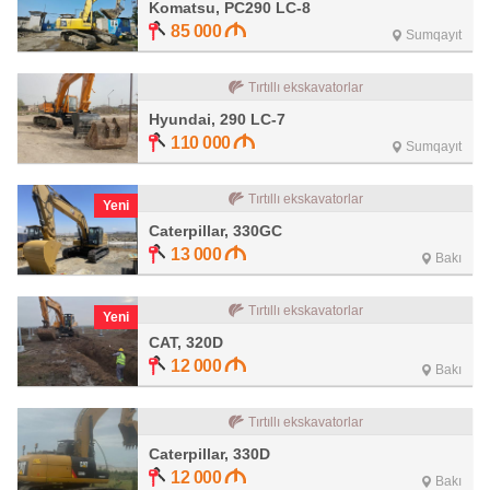
Komatsu, PC290 LC-8
85 000
Sumqayıt
Tırtıllı ekskavatorlar
Hyundai, 290 LC-7
110 000
Sumqayıt
Tırtıllı ekskavatorlar
Yeni
Caterpillar, 330GC
13 000
Bakı
Tırtıllı ekskavatorlar
Yeni
CAT, 320D
12 000
Bakı
Tırtıllı ekskavatorlar
Caterpillar, 330D
12 000
Bakı