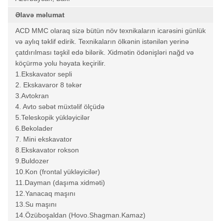
Əlavə məlumat
ACD MMC olaraq sizə bütün növ texnikaların icarəsini günlük
və aylıq təklif edirik. Texnikaların ölkənin istənilən yerinə
çatdırılması təşkil edə bilərik. Xidmətin ödənişləri nağd və
köçürmə yolu həyata keçirilir.
1.Ekskavator sepli
2. Ekskavaror 8 təkər
3.Avtokran
4. Avto səbət müxtəlif ölçüdə
5.Teleskopik yükləyicilər
6.Bekolader
7. Mini ekskavator
8.Ekskavator rokson
9.Buldozer
10.Kon (frontal yükləyicilər)
11.Dayman (daşıma xidməti)
12.Yanacaq maşını
13.Su maşını
14.Özüboşaldan (Hovo.Shagman.Kamaz)