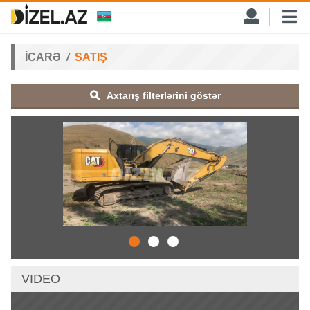
İCARƏ
SATIŞ
Axtarış filterlərini göstər
VIDEO