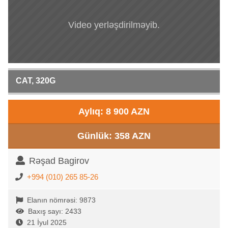
Video yerləşdirilməyib.
CAT, 320G
Aylıq: 8 900 AZN
Günlük: 358 AZN
Rəşad Bagirov
+994 (010) 265 85-26
Elanın nömrəsi: 9873
Baxış sayı: 2433
21 İyul 2025