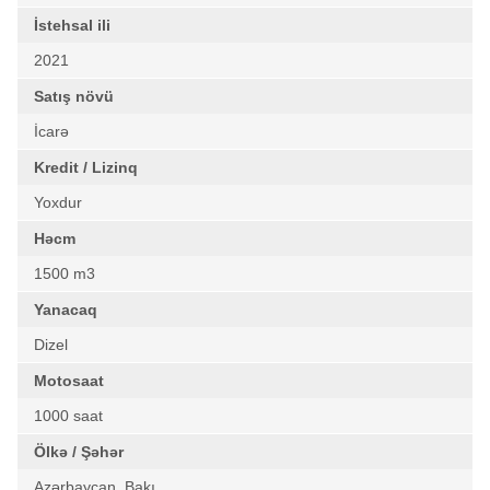
İstehsal ili
2021
Satış növü
İcarə
Kredit / Lizinq
Yoxdur
Həcm
1500 m3
Yanacaq
Dizel
Motosaat
1000 saat
Ölkə / Şəhər
Azərbaycan, Bakı