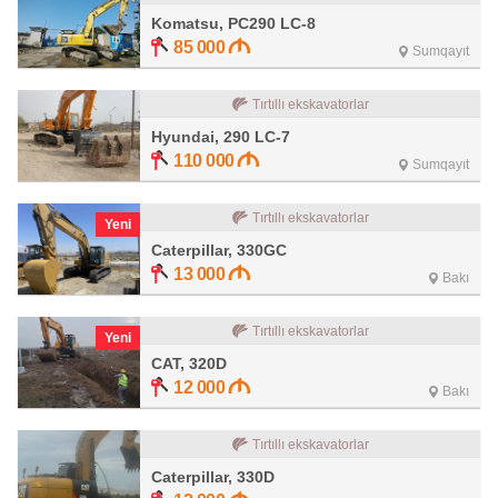
Komatsu, PC290 LC-8
85 000
Sumqayıt
Tırtıllı ekskavatorlar
Hyundai, 290 LC-7
110 000
Sumqayıt
Tırtıllı ekskavatorlar
Yeni
Caterpillar, 330GC
13 000
Bakı
Tırtıllı ekskavatorlar
Yeni
CAT, 320D
12 000
Bakı
Tırtıllı ekskavatorlar
Caterpillar, 330D