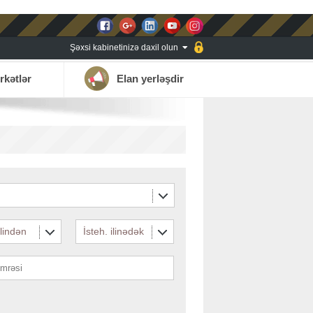
Şəxsi kabinetinizə daxil olun
rkətlər
Elan yerləşdir
ilindən
İsteh. ilinədək