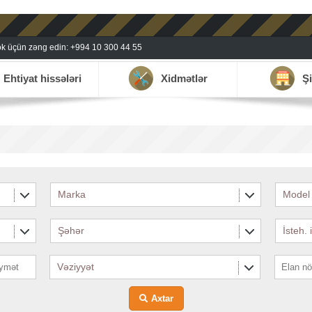
k üçün zəng edin: +994 10 300 44 55
Ehtiyat hissələri
Xidmətlər
Şi
Marka
Model
Şəhər
İsteh. 
Vəziyyət
Axtar