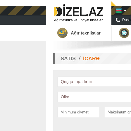
Dəstə
Ağır texnika və Ehtiyat hissələri
Ağır texnikalar
SATIŞ
İCARƏ
Qoşqu - qaldırıcı
Ölkə