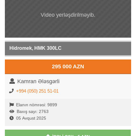
Video yerləşdirilməyib.
Hidromek, HMK 300LC
295 000 AZN
Kamran Ələsgərli
+994 (050) 251 51-01
Elanın nömrəsi: 9899
Baxış sayı: 2763
05 Avqust 2025