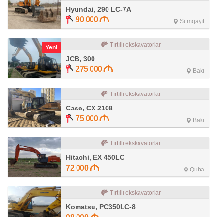
Hyundai, 290 LC-7A
90 000
Sumqayıt
Tırtıllı ekskavatorlar
Yeni
JCB, 300
275 000
Bakı
Tırtıllı ekskavatorlar
Case, CX 2108
75 000
Bakı
Tırtıllı ekskavatorlar
Hitachi, EX 450LC
72 000
Quba
Tırtıllı ekskavatorlar
Komatsu, PC350LC-8