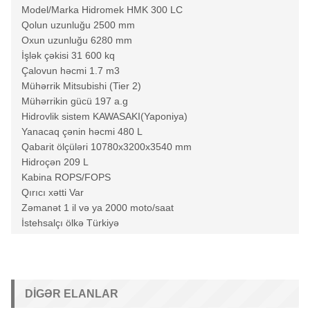
Model/Marka Hidromek HMK 300 LC
Qolun uzunluğu 2500 mm
Oxun uzunluğu 6280 mm
İşlək çəkisi 31 600 kq
Çalovun həcmi 1.7 m3
Mühərrik Mitsubishi (Tier 2)
Mühərrikin gücü 197 a.g
Hidrovlik sistem KAWASAKI(Yaponiya)
Yanacaq çənin həcmi 480 L
Qabarit ölçüləri 10780x3200x3540 mm
Hidroçən 209 L
Kabina ROPS/FOPS
Qırıcı xətti Var
Zəmanət 1 il və ya 2000 moto/saat
İstehsalçı ölkə Türkiyə
DIGƏR ELANLAR