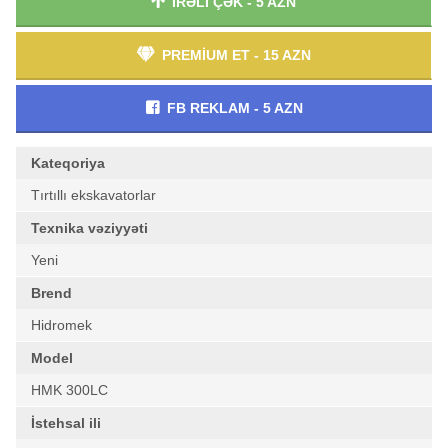
İRƏLİ ÇƏK - 5 AZN
PREMİUM ET - 15 AZN
FB REKLAM - 5 AZN
Kateqoriya
Tırtıllı ekskavatorlar
Texnika vəziyyəti
Yeni
Brend
Hidromek
Model
HMK 300LC
İstehsal ili