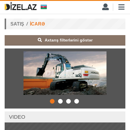
SATIŞ
İCARƏ
Axtarış filterlərini göstər
VIDEO