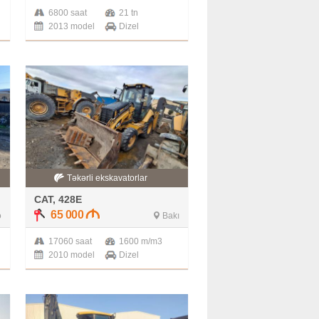
6800 saat
21 tn
2013 model
Dizel
Təkərli ekskavatorlar
CAT, 428E
65 000
ə
Bakı
17060 saat
1600 m/m3
2010 model
Dizel