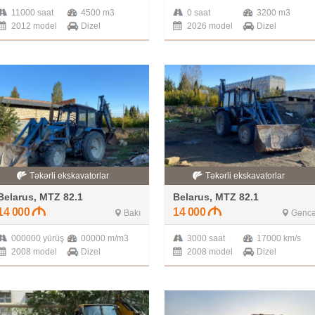
11000 saat
4500 m3
0 saat
3200 m3
2012 model
Dizel
2026 model
Dizel
Təkərli ekskavatorlar
Təkərli ekskavatorlar
Belarus, MTZ 82.1
Belarus, MTZ 82.1
14 000
14 000
Bakı
Gənc
000000 yürüş
00000 m/m3
3000 saat
17000 km/s
2008 model
Dizel
2008 model
Dizel