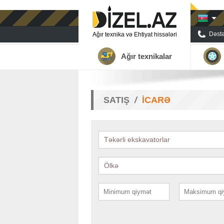
Dəstə
Ağır texnika və Ehtiyat hissələri
Ağır texnikalar
SATIŞ
İCARƏ
Təkərli ekskavatorlar
Ölkə