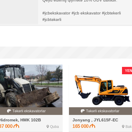
Qeyd edilmiş qiymətə 18% ƏDV daxildir.
#jcbekskavator #jcb ekskavator #jcbtekerli
#jcbtəkərli
YEN
Təkərli ekskavatorlar
Təkərli ekskavatorlar
Hidromek, HMK 102B
Jonyang , JYL615F-EC
87 000
165 000
Quba
Bak