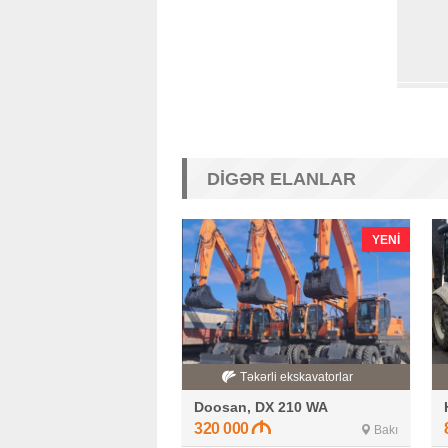
DIGƏR ELANLAR
YENI
Təkərli ekskavatorlar
Doosan, DX 210 WA
320 000
Bakı