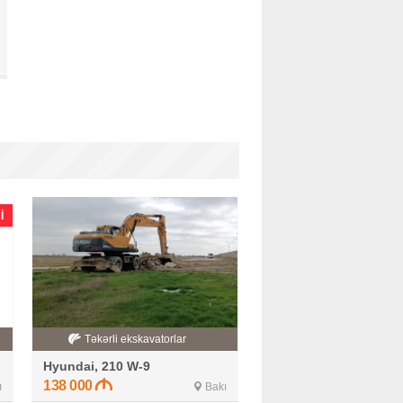
I
Təkərli ekskavatorlar
Hyundai, 210 W-9
138 000
ı
Bakı