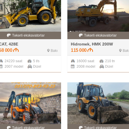
Təkərli ekskavatorlar
Təkərli ekskavatorlar
CAT, 428E
Hidromek, HMK 200W
58 000
115 000
Bakı
Bak
24220 saat
5 t/s
16000 saat
210 tn
2007 model
Dizel
2008 model
Dizel
Təkərli ekskavatorlar
Təkərli ekskavatorlar