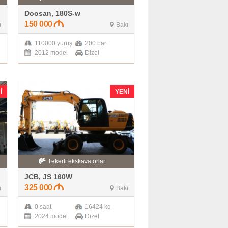
Doosan, 180S-w
150 000
ı
Bakı
110000 yürüş
200 bar
2012 model
Dizel
I
YENI
Təkərli ekskavatorlar
JCB, JS 160W
325 000
ı
Bakı
0 saat
16424 kq
2024 model
Dizel