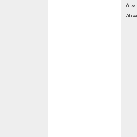
Ölkə 
Əlav