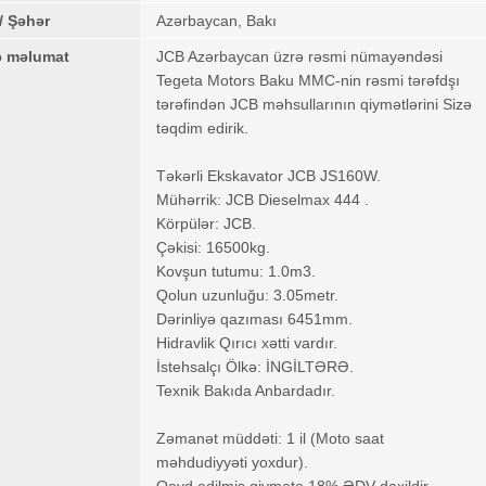
/ Şəhər
Azərbaycan, Bakı
ə məlumat
JCB Azərbaycan üzrə rəsmi nümayəndəsi
Tegeta Motors Baku MMC-nin rəsmi tərəfdşı
tərəfindən JCB məhsullarının qiymətlərini Sizə
təqdim edirik.
Təkərli Ekskavator JCB JS160W.
Mühərrik: JCB Dieselmax 444 .
Körpülər: JCB.
Çəkisi: 16500kg.
Kovşun tutumu: 1.0m3.
Qolun uzunluğu: 3.05metr.
Dərinliyə qazıması 6451mm.
Hidravlik Qırıcı xətti vardır.
İstehsalçı Ölkə: İNGİLTƏRƏ.
Texnik Bakıda Anbardadır.
Zəmanət müddəti: 1 il (Moto saat
məhdudiyyəti yoxdur).