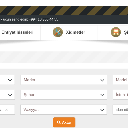
k üçün zəng edin: +994 10 300 44 55
Ehtiyat hissələri
Xidmətlər
Şi
Marka
Model
Şəhər
İsteh. 
Vəziyyət
Axtar