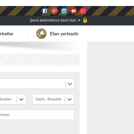
Şəxsi kabinetinizə daxil olun
rkətlər
Elan yerləşdir
ilindən
İsteh. ilinədək