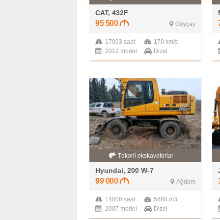
CAT, 432F
95 500
Göyçay
17093 saat
170 km/s
2012 model
Dizel
Təkərli ekskavatorlar
Hyundai, 200 W-7
99 000
Ağdam
14000 saat
5880 m3
2007 model
Dizel