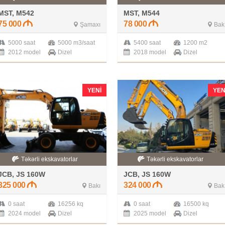
MST, M542
MST, M544
75 000
78 000
Şamaxı
Bak
5000 saat
5000 m3/saat
5400 saat
1200 m2
2012 model
Dizel
2018 model
Dizel
YENI
YEN
Təkərli ekskavatorlar
Təkərli ekskavatorlar
JCB, JS 160W
JCB, JS 160W
325 000
324 000
Bakı
Bak
0 saat
16256 kq
0 saat
16500 kq
2024 model
Dizel
2025 model
Dizel