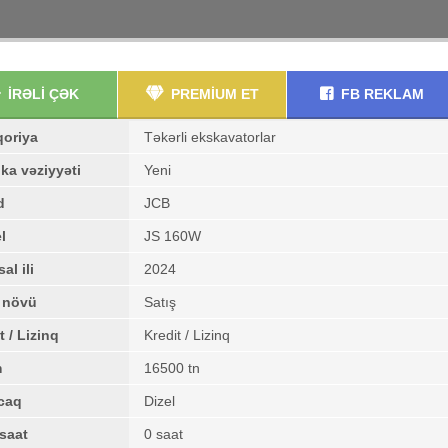
İRƏLİ ÇƏK
PREMİUM ET
FB REKLAM
qoriya
Təkərli ekskavatorlar
ka vəziyyəti
Yeni
d
JCB
l
JS 160W
al ili
2024
ş növü
Satış
t / Lizinq
Kredit / Lizinq
m
16500 tn
caq
Dizel
saat
0 saat