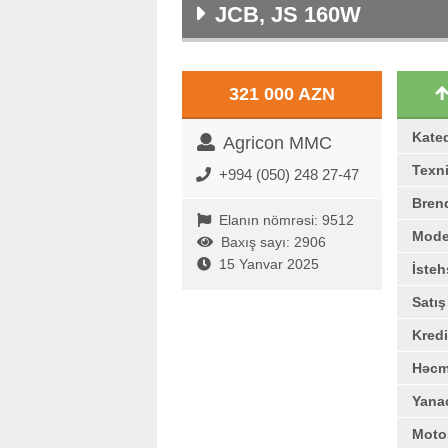
JCB, JS 160W
321 000 AZN
Kate
Agricon MMC
Texni
+994 (050) 248 27-47
Bren
Elanın nömrəsi: 9512
Mode
Baxış sayı: 2906
15 Yanvar 2025
İstehs
Satı
Kredi
Həc
Yana
Moto