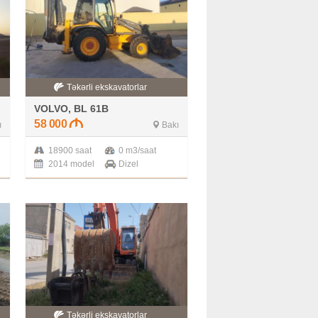
Təkərli ekskavatorlar
VOLVO, BL 61B
58 000
ı
Bakı
18900 saat
0 m3/saat
2014 model
Dizel
Təkərli ekskavatorlar