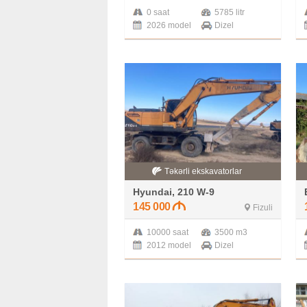
0 saat
5785 litr
2026 model
Dizel
Təkərli ekskavatorlar
Hyundai, 210 W-9
145 000
Fizuli
10000 saat
3500 m3
2012 model
Dizel