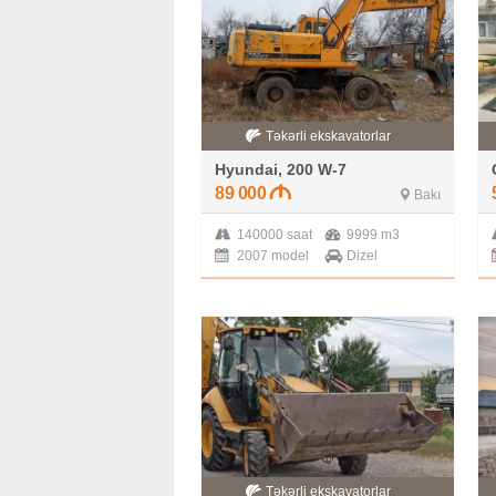
Təkərli ekskavatorlar
Hyundai, 200 W-7
89 000
Bakı
140000 saat
9999 m3
2007 model
Dizel
Təkərli ekskavatorlar