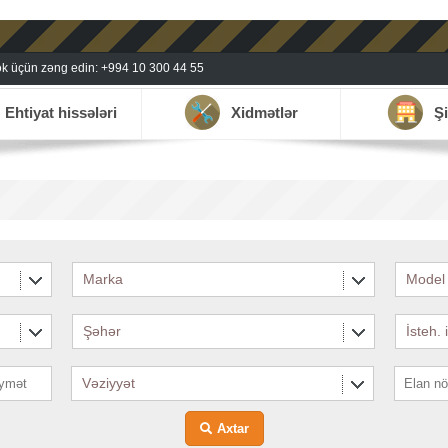
k üçün zəng edin: +994 10 300 44 55
Ehtiyat hissələri
Xidmətlər
Şi
Marka
Model
Şəhər
İsteh. 
Vəziyyət
Axtar