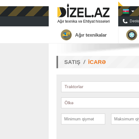
Dəstə
Ağır texnika və Ehtiyat hissələri
Ağır texnikalar
SATIŞ
İCARƏ
Traktorlar
Ölkə