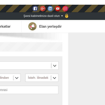
Şəxsi kabinetinizə daxil olun
rkətlər
Elan yerləşdir
ilindən
İsteh. ilinədək