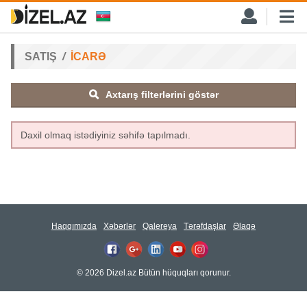
SATIŞ
İCARƏ
Axtarış filterlərini göstər
Daxil olmaq istədiyiniz səhifə tapılmadı.
Haqqımızda
Xəbərlər
Qalereya
Tərəfdaşlar
Əlaqə
© 2026 Dizel.az Bütün hüquqları qorunur.