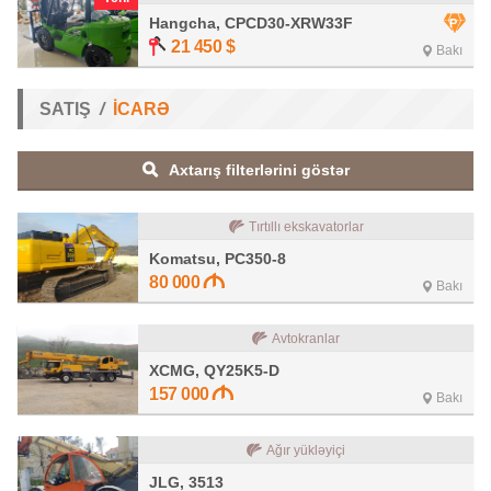
Hangcha, CPCD30-XRW33F
21 450
$
Bakı
SATIŞ
İCARƏ
Axtarış filterlərini göstər
Tırtıllı ekskavatorlar
Komatsu, PC350-8
80 000
Bakı
Avtokranlar
XCMG, QY25K5-D
157 000
Bakı
Ağır yükləyiçi
JLG, 3513