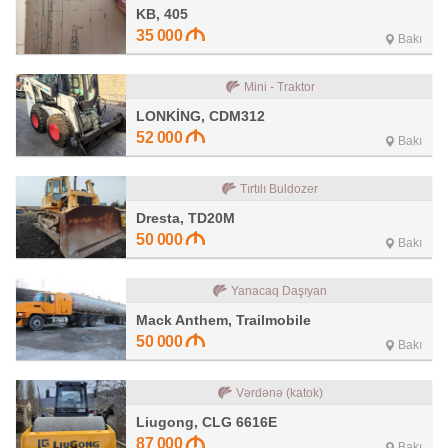
KB, 405
35 000
Bakı
Mini - Traktor
LONKİNG, CDM312
52 000
Bakı
Tırtılı Buldozer
Dresta, TD20M
50 000
Bakı
Yanacaq Daşıyan
Mack Anthem, Trailmobile
50 000
Bakı
Vərdənə (katok)
Liugong, CLG 6616E
87 000
Bakı