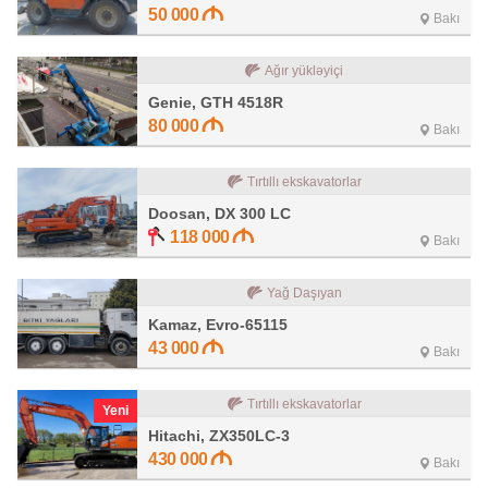
50 000
Bakı
Ağır yükləyiçi
Genie, GTH 4518R
80 000
Bakı
Tırtıllı ekskavatorlar
Doosan, DX 300 LC
118 000
Bakı
Yağ Daşıyan
Kamaz, Evro-65115
43 000
Bakı
Tırtıllı ekskavatorlar
Yeni
Hitachi, ZX350LC-3
430 000
Bakı