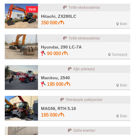
Tırtıllı ekskavatorlar
Yeni
Hitachi, ZX280LC
350 000
Bakı
Tırtıllı ekskavatorlar
Hyundai, 290 LC-7A
90 000
Sumqayıt
Ağır yükləyiçi
Manitou, 2540
195 000
Bakı
Teleskopik yükliyəcilər
MAGNI, RTH 5.18
165 000
Bakı
Qüllə kranları