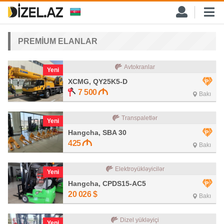
PREMİUM ELANLAR
Avtokranlar
Yeni
XCMG, QY25K5-D
7 500
Bakı
Transpaletlər
Yeni
Hangcha, SBA 30
425
Bakı
Elektroyükləyicilər
Yeni
Hangcha, CPDS15-AC5
20 026
$
Bakı
Dizel yükləyiçi
Yeni