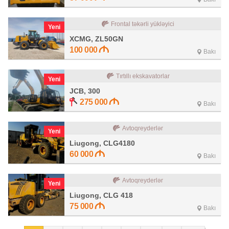
Frontal təkərli yükləyici
Yeni
XCMG, ZL50GN
100 000
Bakı
Tırtıllı ekskavatorlar
Yeni
JCB, 300
275 000
Bakı
Avtoqreyderlər
Yeni
Liugong, CLG4180
60 000
Bakı
Avtoqreyderlər
Yeni
Liugong, CLG 418
75 000
Bakı