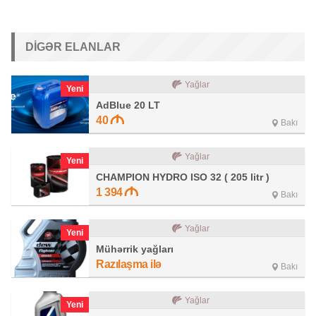
DIGƏR ELANLAR
Yağlar
Yeni
AdBlue 20 LT
40
Bakı
Yağlar
Yeni
CHAMPION HYDRO ISO 32 ( 205 litr )
1 394
Bakı
Yağlar
Yeni
Mühərrik yağları
Razılaşma ilə
Bakı
Yağlar
Yeni