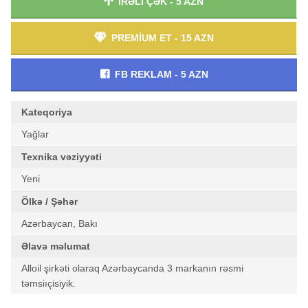
İRƏLİ ÇƏK - 5 AZN
PREMİUM ET - 15 AZN
FB REKLAM - 5 AZN
Kateqoriya
Yağlar
Texnika vəziyyəti
Yeni
Ölkə / Şəhər
Azərbaycan, Bakı
Əlavə məlumat
Alloil şirkəti olaraq Azərbaycanda 3 markanın rəsmi
təmsiıçisiyik.