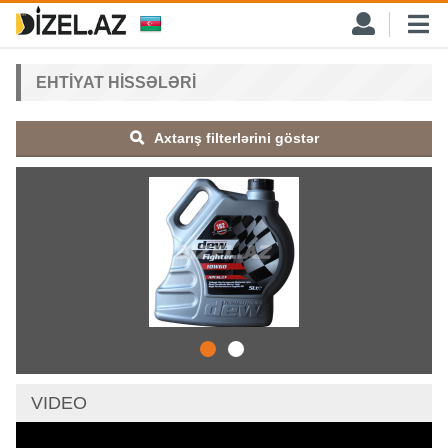
EHTIYAT HISSƏLƏRI
Axtarış filterlərini göstər
VIDEO