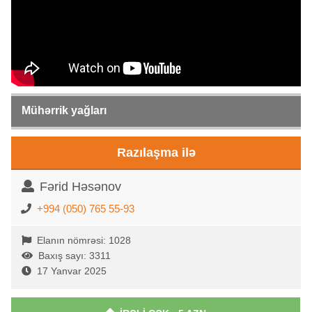
Mühərrik yağları
Razılaşma ilə
Fərid Həsənov
+994 (050) 765 55-93
Elanın nömrəsi: 1028
Baxış sayı: 3311
17 Yanvar 2025