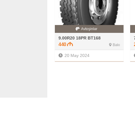
Avtoşinlər
9.00R20 18PR BT168
440
Bakı
20 May 2024