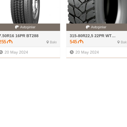
Avtoşinlər
Avtoşinlər
7.50R16 16PR BT288
315-80R22,5 22PR WT712 TL
255
545
Bakı
Bak
20 May 2024
20 May 2024