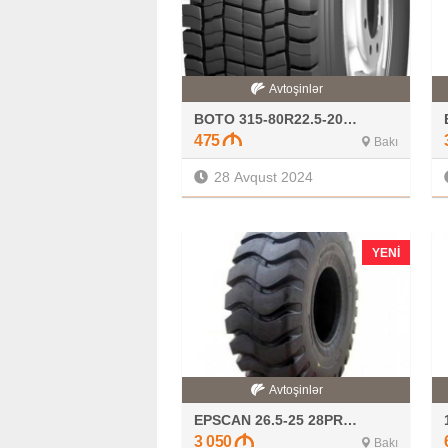
Avtoşinlər
BOTO 315-80R22.5-20PR-BT388
475
Bakı
28 Avqust 2024
YENI
Avtoşinlər
EPSCAN 26.5-25 28PR E3 TL
3 050
Bakı