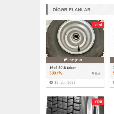
DIGƏR ELANLAR
YENI
Avtoşinlər
16x6.50-8 təkər
500
Bakı
18 İyun 2025
YENI