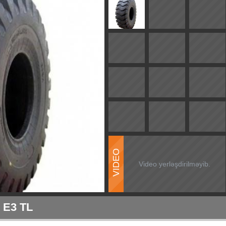
VIDEO
Video yerləşdirilməyib.
 E3 TL