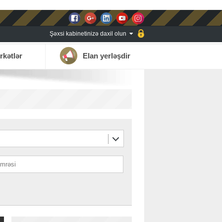
Şəxsi kabinetinizə daxil olun
rkətlər
Elan yerləşdir