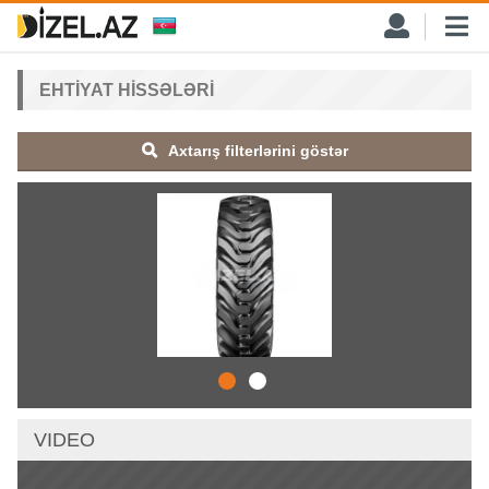
EHTIYAT HISSƏLƏRI
Axtarış filterlərini göstər
VIDEO