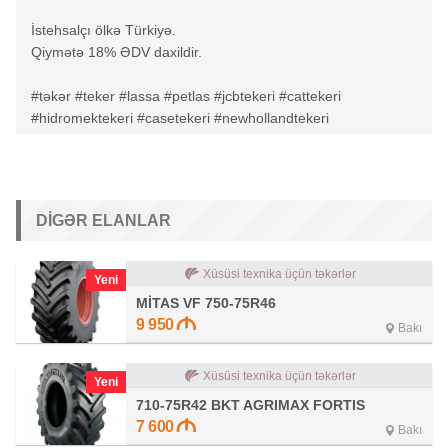
İstehsalçı ölkə Türkiyə.
Qiymətə 18% ƏDV daxildir.
#təkər #teker #lassa #petlas #jcbtekeri #cattekeri
#hidromektekeri #casetekeri #newhollandtekeri
DIGƏR ELANLAR
Xüsüsi texnika üçün təkərlər
Yeni
MİTAS VF 750-75R46
9 950
Bakı
Xüsüsi texnika üçün təkərlər
Yeni
710-75R42 BKT AGRIMAX FORTIS
7 600
Bakı