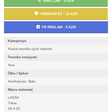
İRƏLİ ÇƏK - 5 AZN
PREMİUM ET - 15 AZN
FB REKLAM - 5 AZN
Kateqoriya
Xüsüsi texnika üçün təkərlər
Texnika vəziyyəti
Yeni
Ölkə / Şəhər
Azərbaycan, Bakı
Əlavə məlumat
LASSA
Təkər
18.4-26