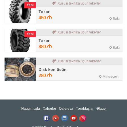
Xüsüsi texnika üçün təkərlər
Yeni
Təkər
450
Bakı
Xüsüsi texnika üçün təkərlər
Yeni
Təkər
880
Bakı
Xüsüsi texnika üçün təkərlər
Disk kon ücün
280
Mingəçevir
Haqqımızda
Xəbərlər
Qalereya
Tərəfdaşlar
Əlaqə