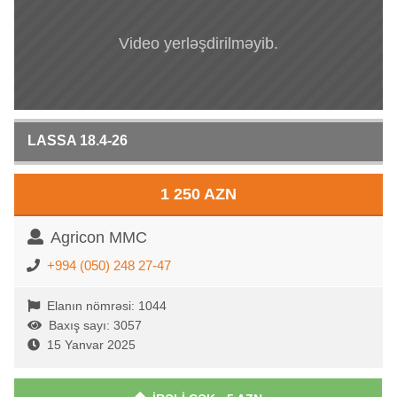
Video yerləşdirilməyib.
LASSA 18.4-26
1 250 AZN
Agricon MMC
+994 (050) 248 27-47
Elanın nömrəsi: 1044
Baxış sayı: 3057
15 Yanvar 2025