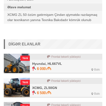
Əlavə məlumat
XCMG ZL 50 özüm gətirmişəm Çindən qiymətdə razılaşmaq
olar texnikanın yanına Texnika Bakıdadır kömrük olunub
DIGƏR ELANLAR
Frontal təkərli yükləyici
Yeni
Hyundai, HL667VL
6 000
Bakı
Frontal təkərli yükləyici
Yeni
XCMG, ZL50GN
6 500
Bakı
Frontal təkərli yükləyici