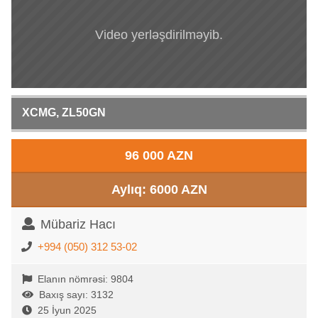
Video yerləşdirilməyib.
XCMG, ZL50GN
96 000 AZN
Aylıq: 6000 AZN
Mübariz Hacı
+994 (050) 312 53-02
Elanın nömrəsi: 9804
Baxış sayı: 3132
25 İyun 2025