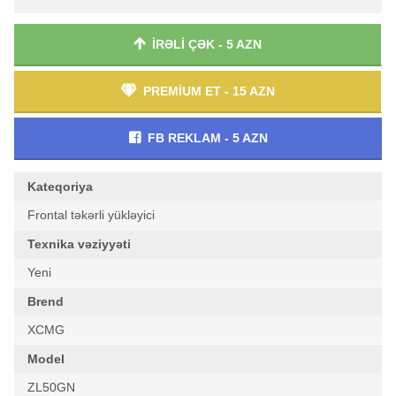
İRƏLİ ÇƏK - 5 AZN
PREMİUM ET - 15 AZN
FB REKLAM - 5 AZN
Kateqoriya
Frontal təkərli yükləyici
Texnika vəziyyəti
Yeni
Brend
XCMG
Model
ZL50GN