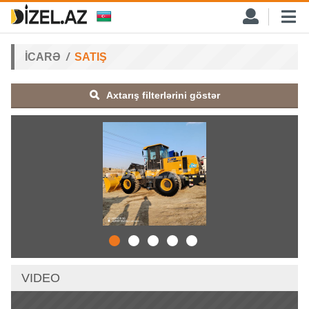
İCARƏ
SATIŞ
Axtarış filterlərini göstər
VIDEO