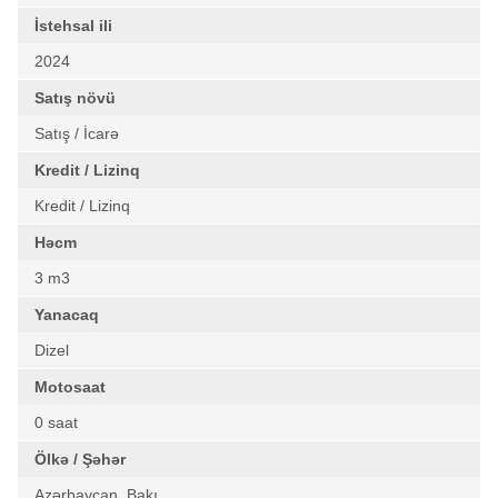
İstehsal ili
2024
Satış növü
Satış / İcarə
Kredit / Lizinq
Kredit / Lizinq
Həcm
3 m3
Yanacaq
Dizel
Motosaat
0 saat
Ölkə / Şəhər
Azərbaycan, Bakı