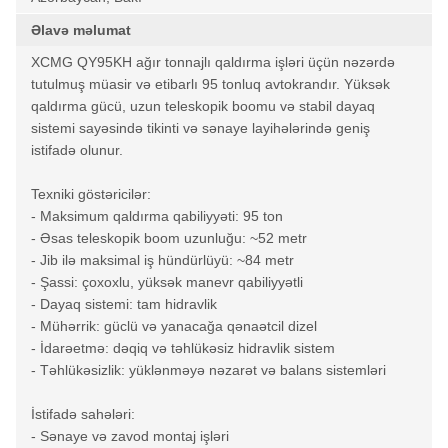
Əlavə məlumat
XCMG QY95KH ağır tonnajlı qaldırma işləri üçün nəzərdə
tutulmuş müasir və etibarlı 95 tonluq avtokrandır. Yüksək
qaldırma gücü, uzun teleskopik boomu və stabil dayaq
sistemi sayəsində tikinti və sənaye layihələrində geniş
istifadə olunur.
Texniki göstəricilər:
- Maksimum qaldırma qabiliyyəti: 95 ton
- Əsas teleskopik boom uzunluğu: ~52 metr
- Jib ilə maksimal iş hündürlüyü: ~84 metr
- Şassi: çoxoxlu, yüksək manevr qabiliyyətli
- Dayaq sistemi: tam hidravlik
- Mühərrik: güclü və yanacağa qənaətcil dizel
- İdarəetmə: dəqiq və təhlükəsiz hidravlik sistem
- Təhlükəsizlik: yüklənməyə nəzarət və balans sistemləri
İstifadə sahələri:
- Sənaye və zavod montaj işləri