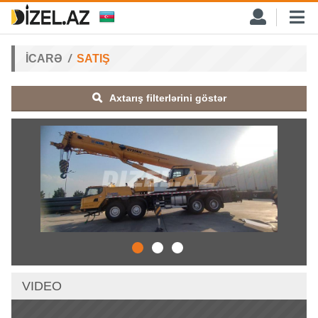
İCARƏ
SATIŞ
Axtarış filterlərini göstər
VIDEO