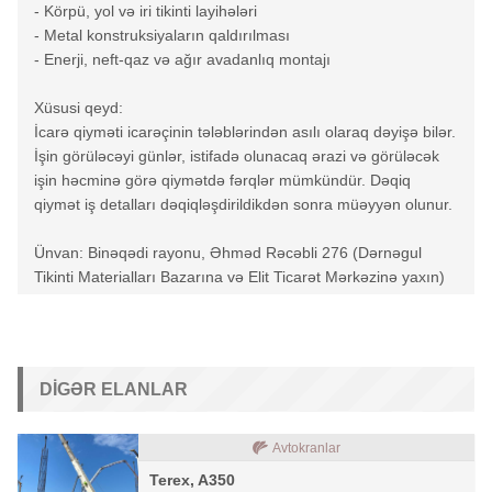
- Körpü, yol və iri tikinti layihələri
- Metal konstruksiyaların qaldırılması
- Enerji, neft-qaz və ağır avadanlıq montajı
Xüsusi qeyd:
İcarə qiyməti icarəçinin tələblərindən asılı olaraq dəyişə bilər.
İşin görüləcəyi günlər, istifadə olunacaq ərazi və görüləcək
işin həcminə görə qiymətdə fərqlər mümkündür. Dəqiq
qiymət iş detalları dəqiqləşdirildikdən sonra müəyyən olunur.
Ünvan: Binəqədi rayonu, Əhməd Rəcəbli 276 (Dərnəgul
Tikinti Materialları Bazarına və Elit Ticarət Mərkəzinə yaxın)
DIGƏR ELANLAR
Avtokranlar
Terex, A350