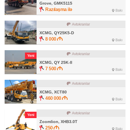
Grove, GMK5115
Razılaşma ilə
Bakı
Avtokranlar
XCMG, QY25K5-D
8 000
Bakı
Avtokranlar
Yeni
XCMG, QY 25K-II
7 500
Bakı
Avtokranlar
XCMG, XCT80
460 000
Bakı
Avtokranlar
Yeni
Zoomlion, XHB3.0T
250
Bakı