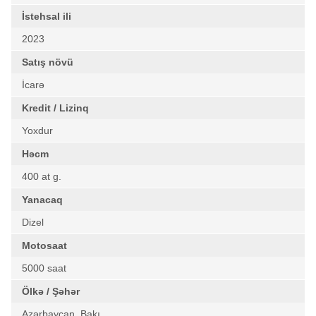
İstehsal ili
2023
Satış növü
İcarə
Kredit / Lizinq
Yoxdur
Həcm
400 at g.
Yanacaq
Dizel
Motosaat
5000 saat
Ölkə / Şəhər
Azərbaycan, Bakı