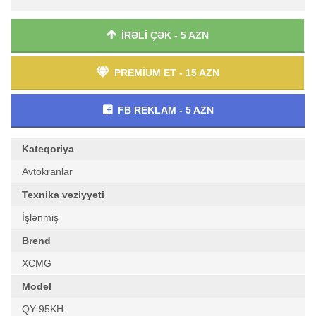
İRƏLİ ÇƏK - 5 AZN
PREMİUM ET - 15 AZN
FB REKLAM - 5 AZN
Kateqoriya
Avtokranlar
Texnika vəziyyəti
İşlənmiş
Brend
XCMG
Model
QY-95KH