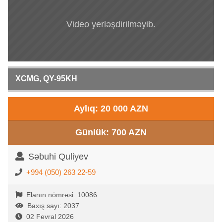
Video yerləşdirilməyib.
XCMG, QY-95KH
Aylıq: 20 000 AZN
Günlük: 700 AZN
Səbuhi Quliyev
+994 (050) 263 22-59
Elanın nömrəsi: 10086
Baxış sayı: 2037
02 Fevral 2026