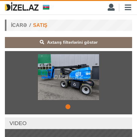
İCARƏ
SATIŞ
Axtarış filterlərini göstər
VIDEO