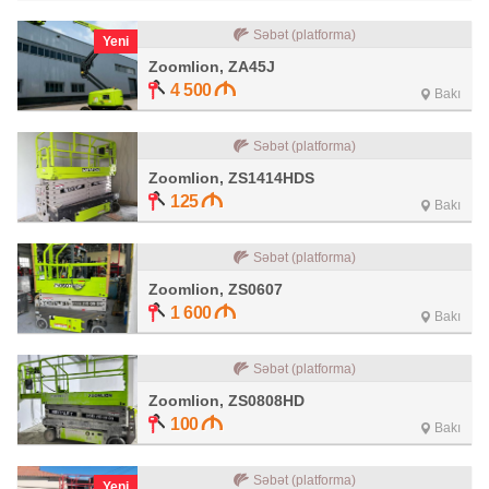
Səbət (platforma)
Yeni
Zoomlion, ZA45J
4 500
Bakı
Səbət (platforma)
Zoomlion, ZS1414HDS
125
Bakı
Səbət (platforma)
Zoomlion, ZS0607
1 600
Bakı
Səbət (platforma)
Zoomlion, ZS0808HD
100
Bakı
Səbət (platforma)
Yeni