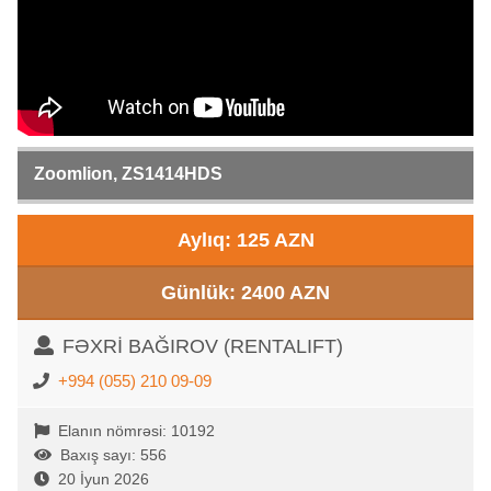
Zoomlion, ZS1414HDS
Aylıq: 125 AZN
Günlük: 2400 AZN
FƏXRİ BAĞIROV (RENTALIFT)
+994 (055) 210 09-09
Elanın nömrəsi: 10192
Baxış sayı: 556
20 İyun 2026