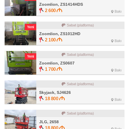
Zoomlion, ZS1414HDS
2 600
Bakı
Səbət (platforma)
Yeni
Zoomlion, ZS1012HD
2 100
Bakı
Səbət (platforma)
Yeni
Zoomlion, ZS0607
1 700
Bakı
Səbət (platforma)
Skyjack, SJ4626
18 800
Bakı
Səbət (platforma)
JLG, 2658
18 800