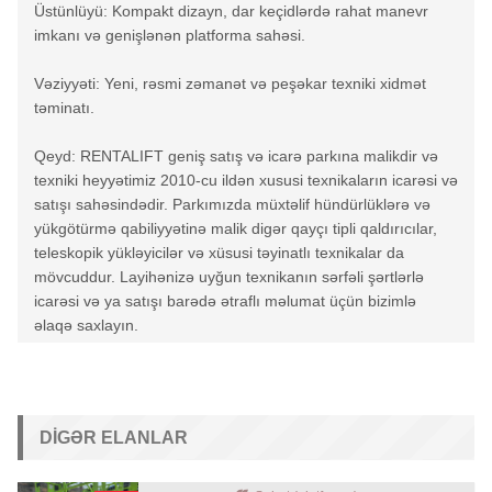
Üstünlüyü: Kompakt dizayn, dar keçidlərdə rahat manevr
imkanı və genişlənən platforma sahəsi.
Vəziyyəti: Yeni, rəsmi zəmanət və peşəkar texniki xidmət
təminatı.
Qeyd: RENTALIFT geniş satış və icarə parkına malikdir və
texniki heyyətimiz 2010-cu ildən xususi texnikaların icarəsi və
satışı sahəsindədir. Parkımızda müxtəlif hündürlüklərə və
yükgötürmə qabiliyyətinə malik digər qayçı tipli qaldırıcılar,
teleskopik yükləyicilər və xüsusi təyinatlı texnikalar da
mövcuddur. Layihənizə uyğun texnikanın sərfəli şərtlərlə
icarəsi və ya satışı barədə ətraflı məlumat üçün bizimlə
əlaqə saxlayın.
DIGƏR ELANLAR