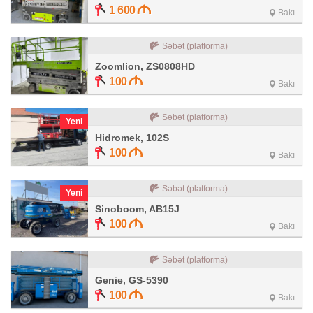
1 600
Bakı
Səbət (platforma)
Zoomlion, ZS0808HD
100
Bakı
Səbət (platforma)
Yeni
Hidromek, 102S
100
Bakı
Səbət (platforma)
Yeni
Sinoboom, AB15J
100
Bakı
Səbət (platforma)
Genie, GS-5390
100
Bakı