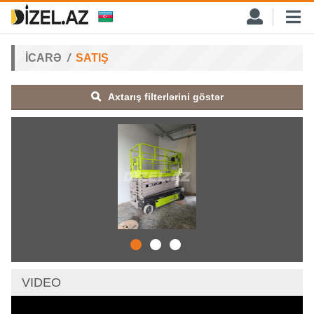
İCARƏ
SATIŞ
Axtarış filterlərini göstər
VIDEO