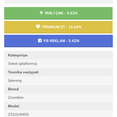
İRƏLİ ÇƏK - 5 AZN
PREMİUM ET - 15 AZN
FB REKLAM - 5 AZN
Kateqoriya
Səbət (platforma)
Texnika vəziyyəti
İşlənmiş
Brend
Zoomlion
Model
ZS1414HDS