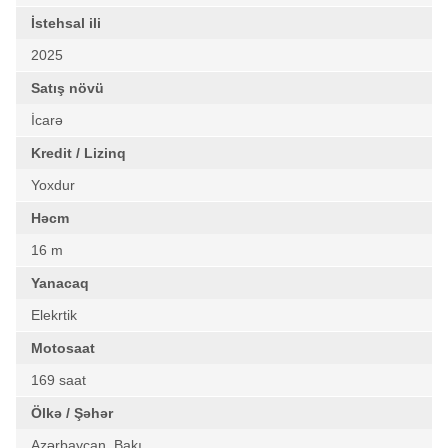
İstehsal ili
2025
Satış növü
İcarə
Kredit / Lizinq
Yoxdur
Həcm
16 m
Yanacaq
Elekrtik
Motosaat
169 saat
Ölkə / Şəhər
Azərbaycan, Bakı