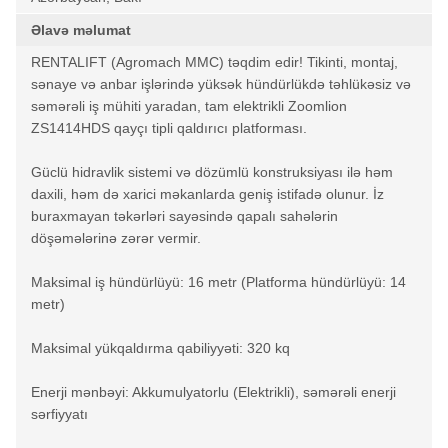
Əlavə məlumat
RENTALIFT (Agromach MMC) təqdim edir! Tikinti, montaj,
sənaye və anbar işlərində yüksək hündürlükdə təhlükəsiz və
səmərəli iş mühiti yaradan, tam elektrikli Zoomlion
ZS1414HDS qayçı tipli qaldırıcı platforması.
Güclü hidravlik sistemi və dözümlü konstruksiyası ilə həm
daxili, həm də xarici məkanlarda geniş istifadə olunur. İz
buraxmayan təkərləri sayəsində qapalı sahələrin
döşəmələrinə zərər vermir.
Maksimal iş hündürlüyü: 16 metr (Platforma hündürlüyü: 14
metr)
Maksimal yükqaldırma qabiliyyəti: 320 kq
Enerji mənbəyi: Akkumulyatorlu (Elektrikli), səmərəli enerji
sərfiyyatı