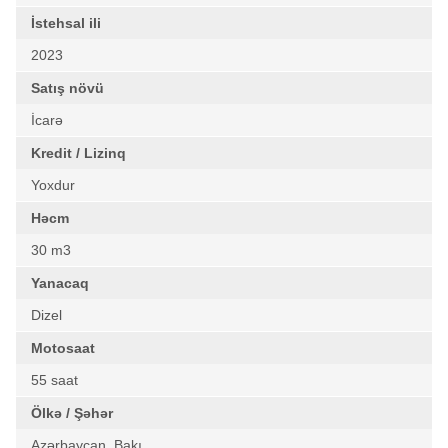
İstehsal ili
2023
Satış növü
İcarə
Kredit / Lizinq
Yoxdur
Həcm
30 m3
Yanacaq
Dizel
Motosaat
55 saat
Ölkə / Şəhər
Azərbaycan, Bakı