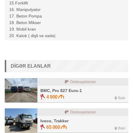
15.Forklift
16. Manipulyator
17. Beton Pompa
18. Beton Mikser
19. Mobil kran
20. Katok ( dişli və sadə)
DIGƏR ELANLAR
Özüboşaldanlar
BMC, Pro 827 Euro-1
4 900
Bakı
Özüboşaldanlar
Iveco, Trakker
65 000
Bakı