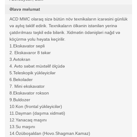
Əlavə məlumat
ACD MMC olaraq sizə bütün növ texnikaların icarəsini günlük
və aylıq təklif edirik. Texnikaların ölkənin istənilən yerinə
çatdırılması təşkil edə bilərik. Xidmətin ödənişləri nağd və
köçürmə yolu həyata keçirilir.
1.Ekskavator sepli
2. Ekskavaror 8 təkər
3.Avtokran
4. Avto səbət müxtəlif ölçüdə
5.Teleskopik yükləyicilər
6.Bekolader
7. Mini ekskavator
8.Ekskavator rokson
9.Buldozer
10.Kon (frontal yükləyicilər)
11.Dayman (daşıma xidməti)
12.Yanacaq maşını
13.Su maşını
14.Özüboşaldan (Hovo.Shagman.Kamaz)