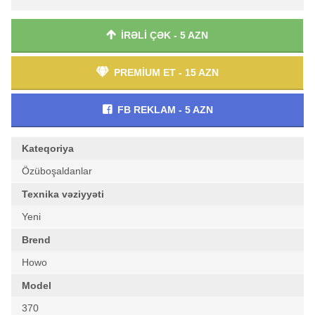
İRƏLİ ÇƏK - 5 AZN
PREMİUM ET - 15 AZN
FB REKLAM - 5 AZN
Kateqoriya
Özüboşaldanlar
Texnika vəziyyəti
Yeni
Brend
Howo
Model
370