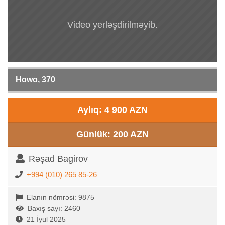
Video yerləşdirilməyib.
Howo, 370
Aylıq: 4 900 AZN
Günlük: 200 AZN
Rəşad Bagirov
+994 (010) 265 85-26
Elanın nömrəsi: 9875
Baxış sayı: 2460
21 İyul 2025