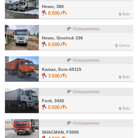
Howo, 380
6 000
Bakı
Özüboşaldanlar
Howo, Sinotruk 336
6 000
Gəncə
Özüboşaldanlar
Kamaz, Evro-65115
3 000
Bakı
Özüboşaldanlar
Ford, 3430
5 000
Bakı
Özüboşaldanlar
SHACMAN, F3000