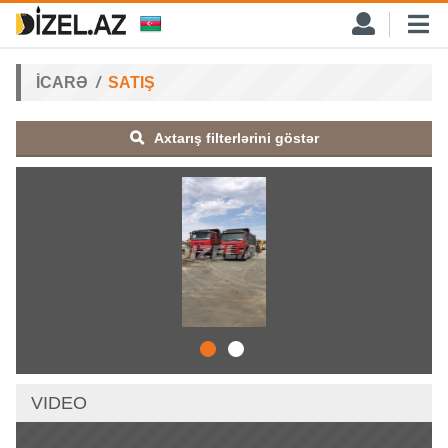
İCARƏ
SATIŞ
Axtarış filterlərini göstər
VIDEO