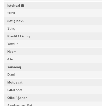
İstehsal ili
2020
Satış növü
Satış
Kredit / Lizinq
Yoxdur
Həcm
4 tn
Yanacaq
Dizel
Motosaat
5460 saat
Ölkə / Şəhər
Azərbaycan, Bakı