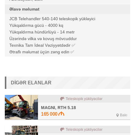
Əlavə məlumat
JCB Telehandler 540-140 teleskopik yükləyici
Yükqaldırma gücü - 4000 kq
Yükqaldırma hündürlüyü - 14 metr
Üzərində vilka və kovuş mövcuddur
Texnika Tam İdeal Vəziyyətdədir ✅
Ətraflı məlumat üçün zəng edin ✅
DIGƏR ELANLAR
Teleskopik yükliyəcilər
MAGNI, RTH 5.18
165 000
Bakı
Teleskopik yükliyəcilər