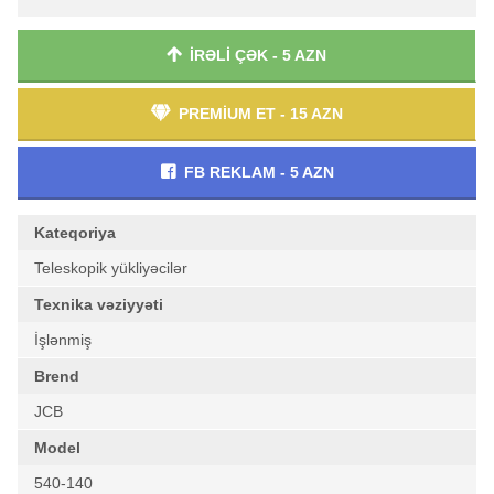
İRƏLİ ÇƏK - 5 AZN
PREMİUM ET - 15 AZN
FB REKLAM - 5 AZN
Kateqoriya
Teleskopik yükliyəcilər
Texnika vəziyyəti
İşlənmiş
Brend
JCB
Model
540-140