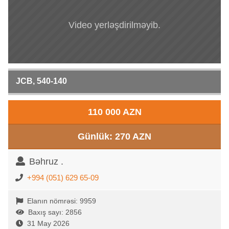
Video yerləşdirilməyib.
JCB, 540-140
110 000 AZN
Günlük: 270 AZN
Bəhruz .
+994 (051) 629 65-09
Elanın nömrəsi: 9959
Baxış sayı: 2856
31 May 2026