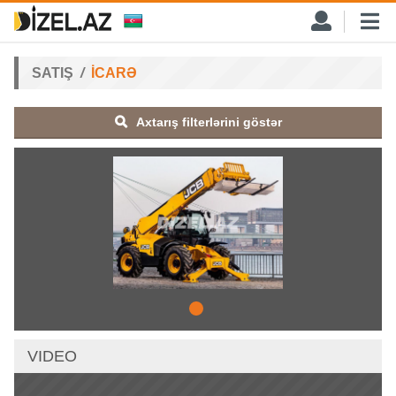
SATIŞ
İCARƏ
Axtarış filterlərini göstər
VIDEO