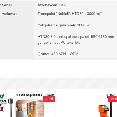
/ Şəhər
Azərbaycan, Bakı
ə məlumat
Transpalet "Noblelift HTD30 - 3000 kq",
Yükgötürmə qabiliyyəti: 3000 kq,
HTD30 3.0 tonluq əl transpaleti, 550*1150 mm
çəngəllər, cüt PU təkərlər,
Qiymət: 450 AZN + ƏDV.
YENI
YEN