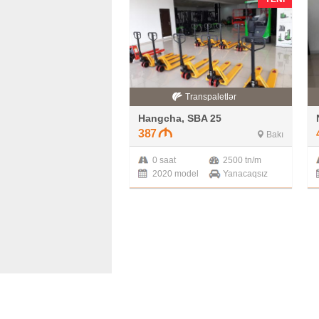
Transpaletlər
Hangcha, SBA 25
387
Bakı
0 saat
2500 tn/m
2020 model
Yanacaqsız