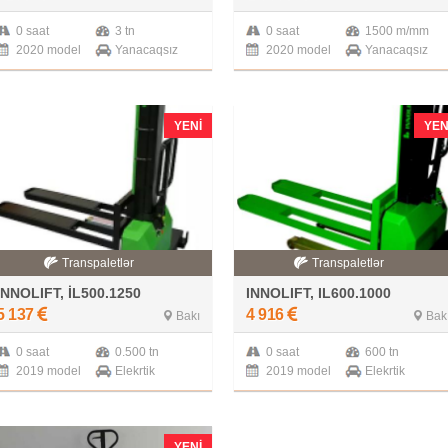
0 saat
3 tn
0 saat
1500 m/mm
2020 model
Yanacaqsız
2020 model
Yanacaqsız
YENI
YEN
Transpaletlər
Transpaletlər
INNOLIFT, İL500.1250
INNOLIFT, IL600.1000
5 137
4 916
Bakı
Bak
0 saat
0.500 tn
0 saat
600 tn
2019 model
Elekrtik
2019 model
Elekrtik
YENI