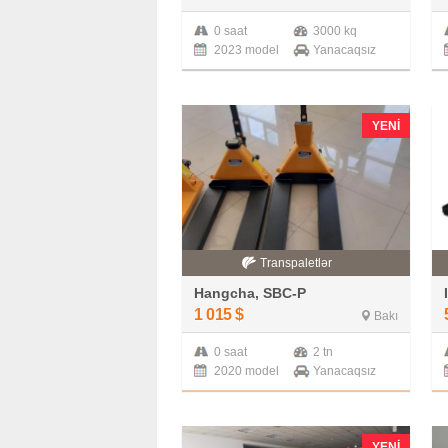
0 saat
3000 kq
2023 model
Yanacaqsız
YENI
Transpaletlər
Hangcha, SBC-P
1 015
$
Bakı
0 saat
2 tn
2020 model
Yanacaqsız
YENI