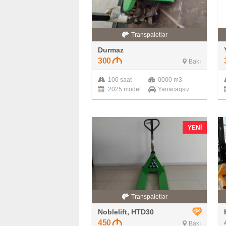
Transpaletlər
Durmaz
300
Bakı
100 saat
0000 m3
2025 model
Yanacaqsız
YENI
Transpaletlər
Noblelift, HTD30
450
Bakı