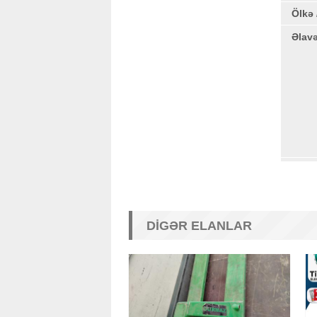
Ölkə 
Əlav
DIGƏR ELANLAR