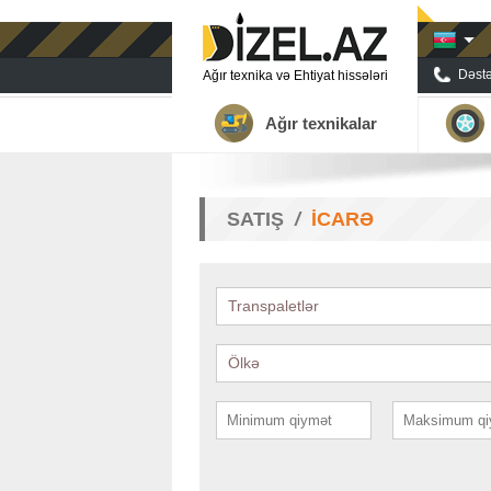
Dəstə
Ağır texnika və Ehtiyat hissələri
Ağır texnikalar
SATIŞ
İCARƏ
Transpaletlər
Ölkə