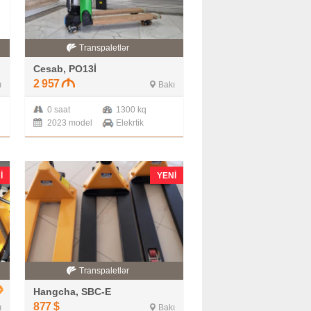
Transpaletlər
Cesab, PO13İ
2 957
ı
Bakı
0 saat
1300 kq
2023 model
Elekrtik
I
YENI
Transpaletlər
Hangcha, SBC-E
877
$
ı
Bakı