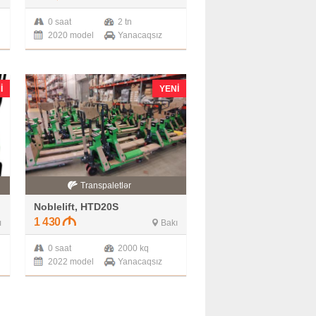
0 saat
2 tn
2020 model
Yanacaqsız
I
YENI
Transpaletlər
Noblelift, HTD20S
1 430
ı
Bakı
0 saat
2000 kq
2022 model
Yanacaqsız