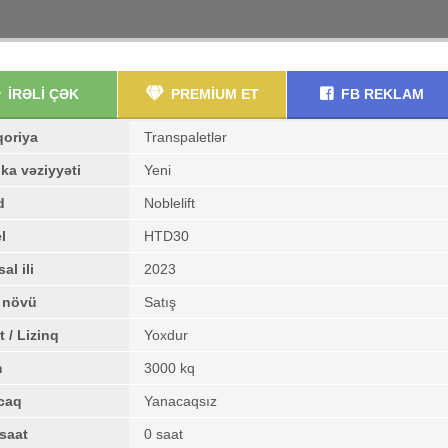
İRƏLİ ÇƏK
PREMİUM ET
FB REKLAM
qoriya
Transpaletlər
ka vəziyyəti
Yeni
d
Noblelift
l
HTD30
al ili
2023
ş növü
Satış
t / Lizinq
Yoxdur
m
3000 kq
caq
Yanacaqsız
saat
0 saat