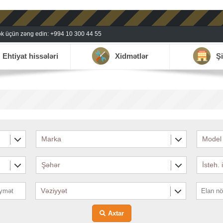
k üçün zəng edin: +994 10 300 44 55
Ehtiyat hissələri
Xidmətlər
Şi
Marka
Model
Şəhər
İsteh. 
Vəziyyət
Axtar