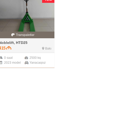
Transpaletlər
Noblelift, HTD25
415
Bakı
0 saat
2500 kq
2023 model
Yanacaqsız