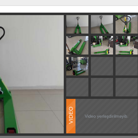
VIDEO
Video yerləşdirilməyib.