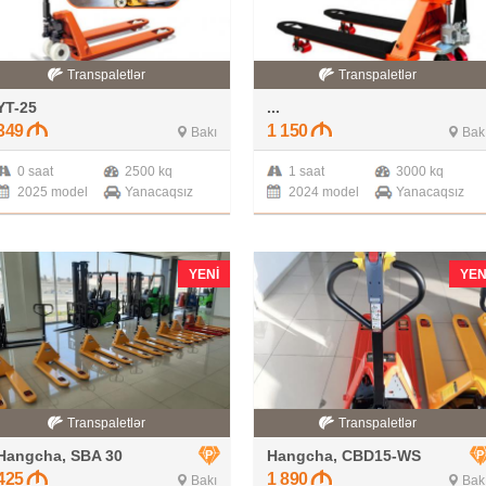
Transpaletlər
Transpaletlər
YT-25
...
349
1 150
Bakı
Bak
0 saat
2500 kq
1 saat
3000 kq
2025 model
Yanacaqsız
2024 model
Yanacaqsız
YENI
YEN
Transpaletlər
Transpaletlər
Hangcha, SBA 30
Hangcha, CBD15-WS
425
1 890
Bakı
Bak