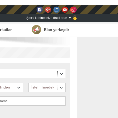
Şəxsi kabinetinizə daxil olun
rkətlər
Elan yerləşdir
ilindən
İsteh. ilinədək