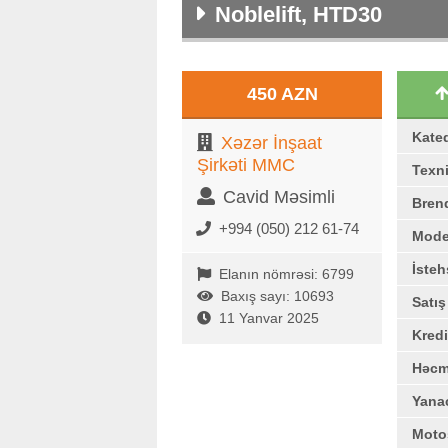
Noblelift, HTD30
450 AZN
Kate
Xəzər İnşaat
Şirkəti MMC
Texni
Cavid Məsimli
Bren
+994 (050) 212 61-74
Mode
İstehs
Elanın nömrəsi: 6799
Baxış sayı: 10693
Satı
11 Yanvar 2025
Kredi
Həc
Yana
Moto