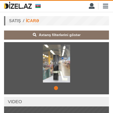
SATIŞ
İCARƏ
Axtarış filterlərini göstər
VIDEO