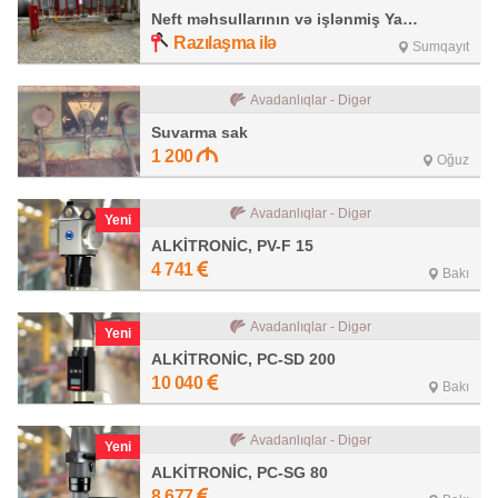
Neft məhsullarının və işlənmiş Yağların təkrar emalı zavodu
Razılaşma ilə
Sumqayıt
Avadanlıqlar - Digər
Suvarma sak
1 200
Oğuz
Avadanlıqlar - Digər
Yeni
ALKİTRONİC, PV-F 15
4 741
Bakı
Avadanlıqlar - Digər
Yeni
ALKİTRONİC, PC-SD 200
10 040
Bakı
Avadanlıqlar - Digər
Yeni
ALKİTRONİC, PC-SG 80
8 677