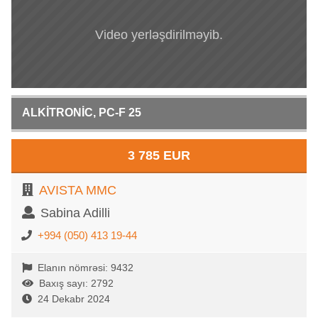
Video yerləşdirilməyib.
ALKİTRONİC, PC-F 25
3 785 EUR
AVISTA MMC
Sabina Adilli
+994 (050) 413 19-44
Elanın nömrəsi: 9432
Baxış sayı: 2792
24 Dekabr 2024