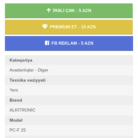
İRƏLİ ÇƏK - 5 AZN
PREMİUM ET - 15 AZN
FB REKLAM - 5 AZN
Kateqoriya
Avadanlıqlar - Digər
Texnika vəziyyəti
Yeni
Brend
ALKİTRONİC
Model
PC-F 25