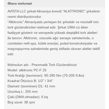
Əlavə məlumat
AVİSTA LLC şirkəti Almaniya brendi "ALKİTRONİC" şirkətinin
rəsmi distribyutorudur.
"Alkitronic" Almaniyada yerləşən bir şirkətdir və müxtəlif növ
tork gücləndiriciləri istehsal edir. Şirkət 1984-cü ildən
fəaliyyət göstərir və sənayedə yüksək dəqiqlikli tork alətləri
ilə tanınır. Alkitronic, xüsusilə ağır sənaye sahələrində, o
cümlədən neft-qaz, külək enerjisi, polad konstruksiyalar və
maşınqayırma sahələrində geniş istifadə olunan alətlər təklif
edir.
Məhsulun adı - Pnevmatik Tork Gücləndiricisi
Model: alkitronic PC-F 25
Tork Aralığı (təxminən): 95-280 Nm (70-205 ft.lbs)
Kvadrat Ötürücü B: 1/2" / 3/4"
Diametr (təxminən) D1: 41 mm
Uzunluq L: 255 mm
Çəki (DMA olmadan): 6 kq
Boş sürət: 38 rpm