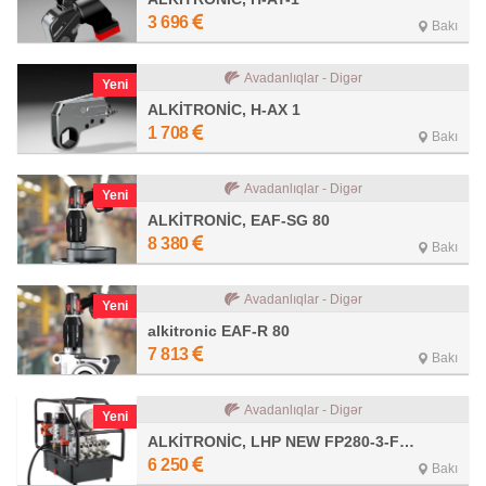
3 696
Bakı
Avadanlıqlar - Digər
Yeni
ALKİTRONİC, H-AX 1
1 708
Bakı
Avadanlıqlar - Digər
Yeni
ALKİTRONİC, EAF-SG 80
8 380
Bakı
Avadanlıqlar - Digər
Yeni
alkitronic EAF-R 80
7 813
Bakı
Avadanlıqlar - Digər
Yeni
ALKİTRONİC, LHP NEW FP280-3-FF-4P
6 250
Bakı