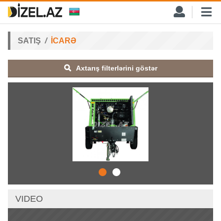
SATIŞ
İCARƏ
Axtarış filterlərini göstər
VIDEO