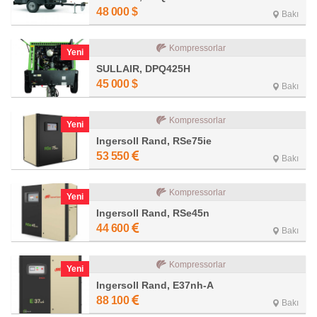
48 000
$
Bakı
Kompressorlar
Yeni
SULLAIR, DPQ425H
45 000
$
Bakı
Kompressorlar
Yeni
Ingersoll Rand, RSe75ie
53 550
Bakı
Kompressorlar
Yeni
Ingersoll Rand, RSe45n
44 600
Bakı
Kompressorlar
Yeni
Ingersoll Rand, E37nh-A
88 100
Bakı