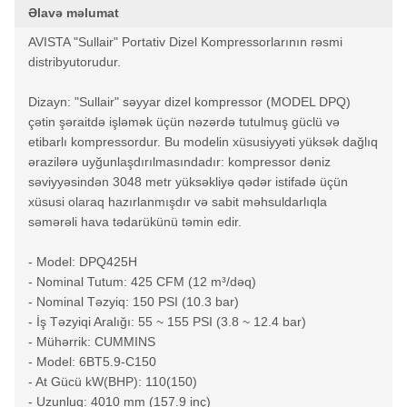
Əlavə məlumat
AVISTA "Sullair" Portativ Dizel Kompressorlarının rəsmi
distribyutorudur.
Dizayn: "Sullair" səyyar dizel kompressor (MODEL DPQ)
çətin şəraitdə işləmək üçün nəzərdə tutulmuş güclü və
etibarlı kompressordur. Bu modelin xüsusiyyəti yüksək dağlıq
ərazilərə uyğunlaşdırılmasındadır: kompressor dəniz
səviyyəsindən 3048 metr yüksəkliyə qədər istifadə üçün
xüsusi olaraq hazırlanmışdır və sabit məhsuldarlıqla
səmərəli hava tədarükünü təmin edir.
- Model: DPQ425H
- Nominal Tutum: 425 CFM (12 m³/dəq)
- Nominal Təzyiq: 150 PSI (10.3 bar)
- İş Təzyiqi Aralığı: 55 ~ 155 PSI (3.8 ~ 12.4 bar)
- Mühərrik: CUMMINS
- Model: 6BT5.9-C150
- At Gücü kW(BHP): 110(150)
- Uzunluq: 4010 mm (157.9 inç)