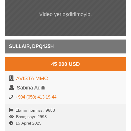
Video yerləşdirilməyib.
SULLAIR, DPQ425H
45 000 USD
AVISTA MMC
Sabina Adilli
+994 (050) 413 19-44
Elanın nömrəsi: 9683
Baxış sayı: 2993
15 Aprel 2025