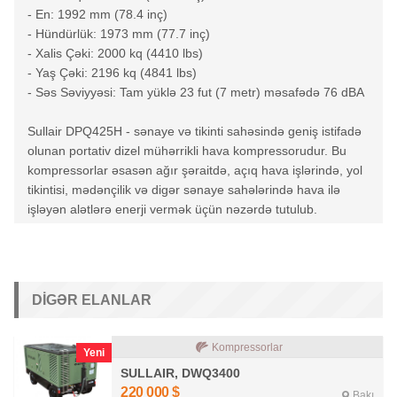
- En: 1992 mm (78.4 inç)
- Hündürlük: 1973 mm (77.7 inç)
- Xalis Çəki: 2000 kq (4410 lbs)
- Yaş Çəki: 2196 kq (4841 lbs)
- Səs Səviyyəsi: Tam yüklə 23 fut (7 metr) məsafədə 76 dBA​
Sullair DPQ425H - sənaye və tikinti sahəsində geniş istifadə
olunan portativ dizel mühərrikli hava kompressorudur. Bu
kompressorlar əsasən ağır şəraitdə, açıq hava işlərində, yol
tikintisi, mədənçilik və digər sənaye sahələrində hava ilə
işləyən alətlərə enerji vermək üçün nəzərdə tutulub.
DIGƏR ELANLAR
Kompressorlar
Yeni
SULLAIR, DWQ3400
220 000
$
Bakı