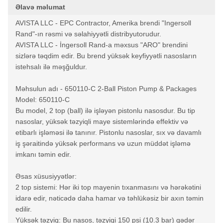
Əlavə məlumat
AVISTA LLC - EPC Contractor, Amerika brendi "Ingersoll
Rand"-ın rəsmi və səlahiyyətli distribyutorudur.
AVISTA LLC - İngersoll Rand-a məxsus "ARO" brendini
sizlərə təqdim edir. Bu brend yüksək keyfiyyətli nasosların
istehsalı ilə məşğuldur.
Məhsulun adı - 650110-C 2-Ball Piston Pump & Packages
Model: 650110-C
Bu model, 2 top (ball) ilə işləyən pistonlu nasosdur. Bu tip
nasoslar, yüksək təzyiqli maye sistemlərində effektiv və
etibarlı işləməsi ilə tanınır. Pistonlu nasoslar, sıx və davamlı
iş şəraitində yüksək performans və uzun müddət işləmə
imkanı təmin edir.
Əsas xüsusiyyətlər:
2 top sistemi: Hər iki top mayenin tıxanmasını və hərəkətini
idarə edir, nəticədə daha hamar və təhlükəsiz bir axın təmin
edilir.
Yüksək təzyiq: Bu nasos, təzyiqi 150 psi (10.3 bar) qədər