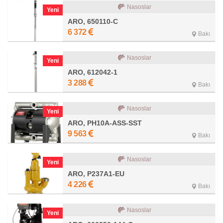
Nasoslar
Yeni
ARO, 650110-C
6 372
Bakı
Nasoslar
Yeni
ARO, 612042-1
3 288
Bakı
Nasoslar
Yeni
ARO, PH10A-ASS-SST
9 563
Bakı
Nasoslar
Yeni
ARO, P237A1-EU
4 226
Bakı
Nasoslar
Yeni