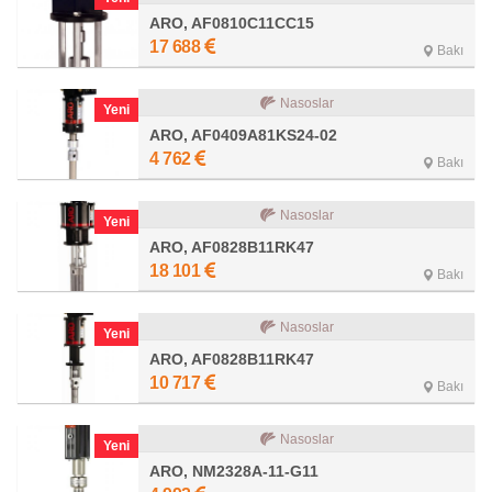
ARO, AF0810C11CC15
17 688
Bakı
Nasoslar
Yeni
ARO, AF0409A81KS24-02
4 762
Bakı
Nasoslar
Yeni
ARO, AF0828B11RK47
18 101
Bakı
Nasoslar
Yeni
ARO, AF0828B11RK47
10 717
Bakı
Nasoslar
Yeni
ARO, NM2328A-11-G11