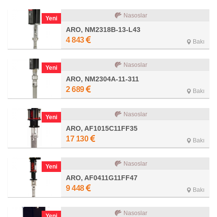
Nasoslar
Yeni
ARO, NM2318B-13-L43
4 843
Bakı
Nasoslar
Yeni
ARO, NM2304A-11-311
2 689
Bakı
Nasoslar
Yeni
ARO, AF1015C11FF35
17 130
Bakı
Nasoslar
Yeni
ARO, AF0411G11FF47
9 448
Bakı
Nasoslar
Yeni