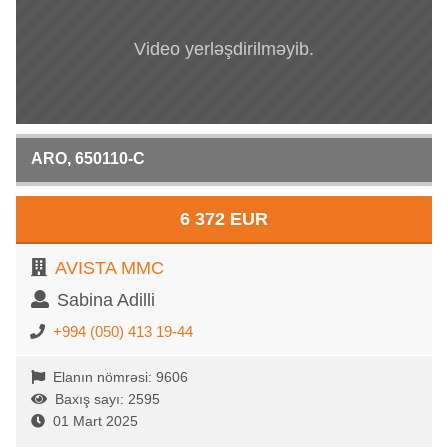
Video yerləşdirilməyib.
ARO, 650110-C
6 372 EUR
AVISTA MMC
Sabina Adilli
+994 (050) 413 19-44
Elanın nömrəsi: 9606
Baxış sayı: 2595
01 Mart 2025