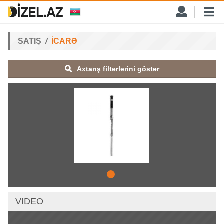
SATIŞ
İCARƏ
Axtarış filterlərini göstər
VIDEO