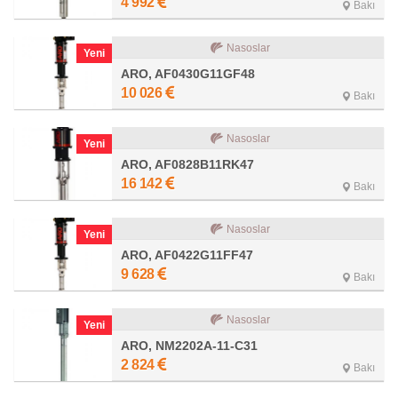
4 992
Bakı
Nasoslar
Yeni
ARO, AF0430G11GF48
10 026
Bakı
Nasoslar
Yeni
ARO, AF0828B11RK47
16 142
Bakı
Nasoslar
Yeni
ARO, AF0422G11FF47
9 628
Bakı
Nasoslar
Yeni
ARO, NM2202A-11-C31
2 824
Bakı