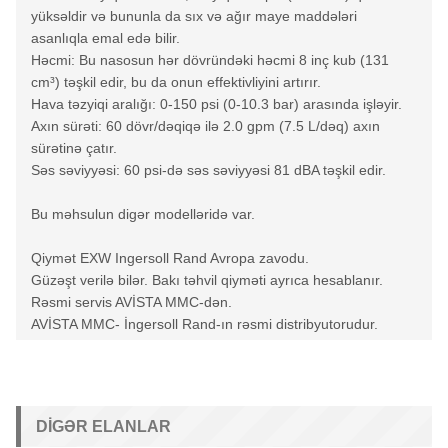
yüksəldir və bununla da sıx və ağır maye maddələri
asanlıqla emal edə bilir.
Həcmi: Bu nasosun hər dövründəki həcmi 8 inç kub (131
cm³) təşkil edir, bu da onun effektivliyini artırır.
Hava təzyiqi aralığı: 0-150 psi (0-10.3 bar) arasında işləyir.
Axın sürəti: 60 dövr/dəqiqə ilə 2.0 gpm (7.5 L/dəq) axın
sürətinə çatır.
Səs səviyyəsi: 60 psi-də səs səviyyəsi 81 dBA təşkil edir.
Bu məhsulun digər modelləridə var.
Qiymət EXW Ingersoll Rand Avropa zavodu.
Güzəşt verilə bilər. Bakı təhvil qiyməti ayrıca hesablanır.
Rəsmi servis AVİSTA MMC-dən.
AVİSTA MMC- İngersoll Rand-ın rəsmi distribyutorudur.
DIGƏR ELANLAR