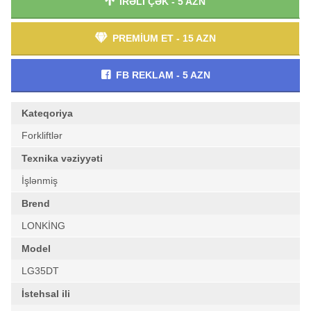
İRƏLİ ÇƏK - 5 AZN
PREMİUM ET - 15 AZN
FB REKLAM - 5 AZN
Kateqoriya
Forkliftlər
Texnika vəziyyəti
İşlənmiş
Brend
LONKİNG
Model
LG35DT
İstehsal ili