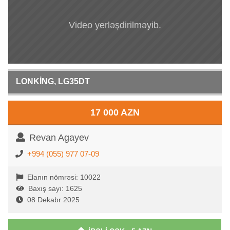
Video yerləşdirilməyib.
LONKİNG, LG35DT
17 000 AZN
Revan Agayev
+994 (055) 977 07-09
Elanın nömrəsi: 10022
Baxış sayı: 1625
08 Dekabr 2025