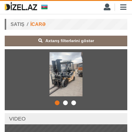
SATIŞ
İCARƏ
Axtarış filterlərini göstər
VIDEO