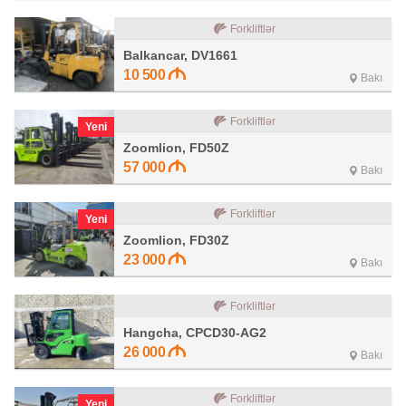
Forkliftlər
Balkancar, DV1661
10 500
Bakı
Forkliftlər
Yeni
Zoomlion, FD50Z
57 000
Bakı
Forkliftlər
Yeni
Zoomlion, FD30Z
23 000
Bakı
Forkliftlər
Hangcha, CPCD30-AG2
26 000
Bakı
Forkliftlər
Yeni