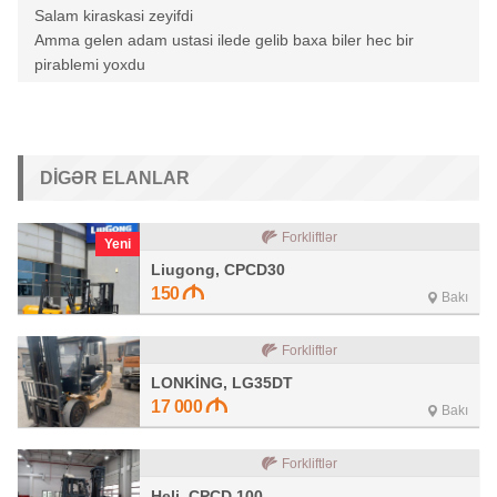
Salam kiraskasi zeyifdi
Amma gelen adam ustasi ilede gelib baxa biler hec bir
pirablemi yoxdu
DIGƏR ELANLAR
Forkliftlər
Yeni
Liugong, CPCD30
150
Bakı
Forkliftlər
LONKİNG, LG35DT
17 000
Bakı
Forkliftlər
Heli, CPCD 100