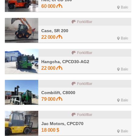
60 000
Bakı
Forkliftlər
Case, SR 200
22 000
Bakı
Forkliftlər
Hangcha, CPCD30-AG2
22 000
Bakı
Forkliftlər
Combilift, C8000
79 000
Bakı
Forkliftlər
Jac Motors, CPCD70
18 000
$
Bakı