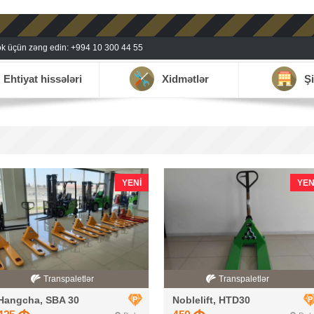
k üçün zəng edin: +994 10 300 44 55
Ehtiyat hissələri
Xidmətlər
Şi
YENI
YEN
Transpaletlər
Transpaletlər
Hangcha, SBA 30
Noblelift, HTD30