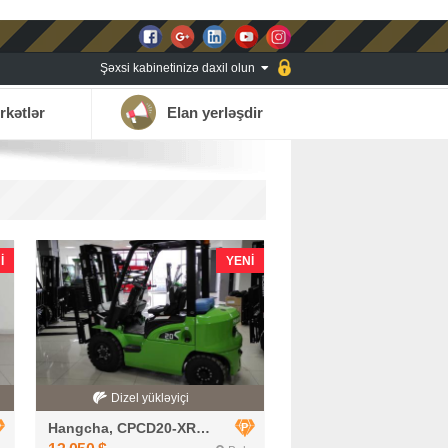
Şəxsi kabinetinizə daxil olun
rkətlər
Elan yerləşdir
I
YENI
Dizel yükləyiçi
Hangcha, CPCD20-XRG2