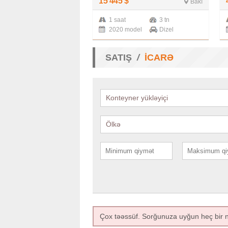
15 445
$
Bakı
1 saat
3 tn
2020 model
Dizel
SATIŞ
İCARƏ
Konteyner yükləyiçi
Ölkə
Çox təəssüf. Sorğunuza uyğun heç bir n