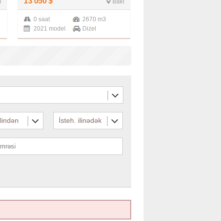
13 050
$
ı
Bakı
0 saat
2670 m3
2021 model
Dizel
ilindən
İsteh. ilinədək