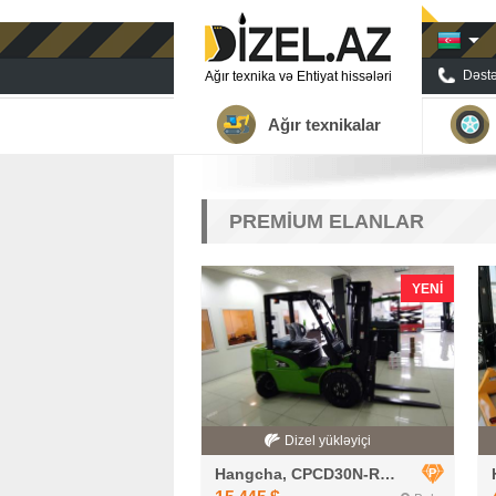
Dəstə
Ağır texnika və Ehtiyat hissələri
Ağır texnikalar
PREMİUM ELANLAR
YENI
Dizel yükləyiçi
Hangcha, CPCD30N-RG2