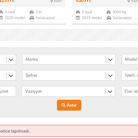
425
450
Bakı
Bak
0 saat
3 tn
0 saat
3000 kq
2020 model
Yanacaqsız
2023 model
Yanacaqsız
Marka
Model
Şəhər
İsteh. 
Vəziyyət
Axtar
əticə tapılmadı.