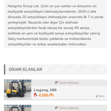
Hangcha Group Ltd. Çinin ən çox satılan və dünyanın ən
keyfiyyətli avtoyükləyici istehsalçılarındandır. 2020-ci ildə
dünyada 20 avtoyükləyici istehsalçıları arasında ilk 7-ci yerdə
yerləşmişdir. Bazarda olan digər Çin istehsalı
avtoyükləyicilərdən fərqli olaraq biz ancaq XR seriya,
sinifində ən yeni və keyfiyyətli seriya avtoyükləyicilər satırıq.
Satış mərkəzimizdə bütün çəkilərdə və mühərriklərdə
avtoyükləyicilər və anbar avadanlıqları mövcuddur.
DIGƏR ELANLAR
Dizel yükləyiçi
Liugong, H30
4 500
Bakı
Dizel yükləyiçi