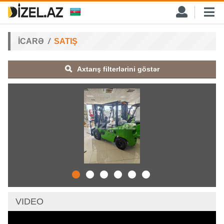
İCARƏ
SATIŞ
Axtarış filterlərini göstər
VIDEO