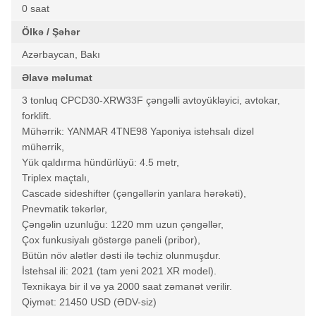
0 saat
Ölkə / Şəhər
Azərbaycan, Bakı
Əlavə məlumat
3 tonluq CPCD30-XRW33F çəngəlli avtoyükləyici, avtokar,
forklift.
Mühərrik: YANMAR 4TNE98 Yaponiya istehsalı dizel
mühərrik,
Yük qaldırma hündürlüyü: 4.5 metr,
Triplex maçtalı,
Cascade sideshifter (çəngəllərin yanlara hərəkəti),
Pnevmatik təkərlər,
Çəngəlin uzunluğu: 1220 mm uzun çəngəllər,
Çox funkusiyalı göstərgə paneli (pribor),
Bütün növ alətlər dəsti ilə təchiz olunmuşdur.
İstehsal ili: 2021 (tam yeni 2021 XR model).
Texnikaya bir il və ya 2000 saat zəmanət verilir.
Qiymət: 21450 USD (ƏDV-siz)