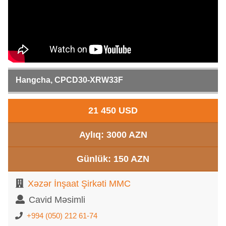
Hangcha, CPCD30-XRW33F
21 450 USD
Aylıq: 3000 AZN
Günlük: 150 AZN
Xəzər İnşaat Şirkəti MMC
Cavid Məsimli
+994 (050) 212 61-74