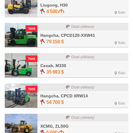
Liugong, H30
4 500
Bakı
Dizel yükləyiçi
Yeni
Hangcha, CPCD120-XXW41
79 150
$
Bakı
Dizel yükləyiçi
Yeni
Cesab, M330
35 693
$
Bakı
Dizel yükləyiçi
Yeni
Hangcha, CPCD XRW14
54 700
$
Bakı
Dizel yükləyiçi
XCMG, ZL50G
6 000