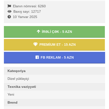
Elanın nömrəsi: 6260
Baxış sayı: 12717
10 Yanvar 2025
İRƏLİ ÇƏK - 5 AZN
PREMİUM ET - 15 AZN
FB REKLAM - 5 AZN
Kateqoriya
Dizel yükləyiçi
Texnika vəziyyəti
Yeni
Brend