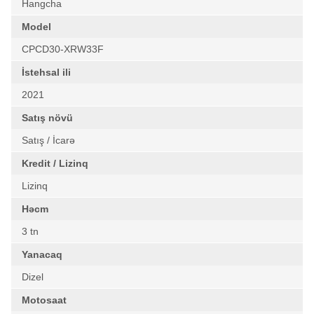
Hangcha
Model
CPCD30-XRW33F
İstehsal ili
2021
Satış növü
Satış / İcarə
Kredit / Lizinq
Lizinq
Həcm
3 tn
Yanacaq
Dizel
Motosaat