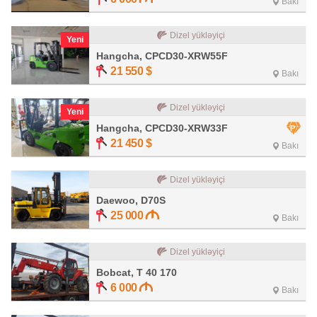
Bakı
Dizel yükləyiçi
Yeni
Hangcha, CPCD30-XRW55F
21 550
$
Bakı
Dizel yükləyiçi
Yeni
Hangcha, CPCD30-XRW33F
21 450
$
Bakı
Dizel yükləyiçi
Daewoo, D70S
25 000
Bakı
Dizel yükləyiçi
Bobcat, T 40 170
6 000
Bakı