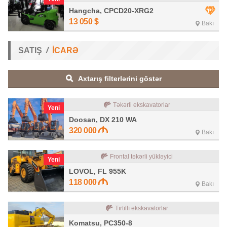
Hangcha, CPCD20-XRG2
13 050
$
Bakı
SATIŞ
İCARƏ
Axtarış filterlərini göstər
Təkərli ekskavatorlar
Yeni
Doosan, DX 210 WA
320 000
Bakı
Frontal təkərli yükləyici
Yeni
LOVOL, FL 955K
118 000
Bakı
Tırtıllı ekskavatorlar
Komatsu, PC350-8