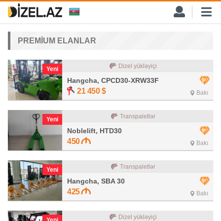
PREMİUM ELANLAR
Dizel yükləyiçi
Yeni
Hangcha, CPCD30-XRW33F
21 450
$
Bakı
Transpaletlər
Yeni
Noblelift, HTD30
450
Bakı
Transpaletlər
Yeni
Hangcha, SBA 30
425
Bakı
Dizel yükləyiçi
Yeni