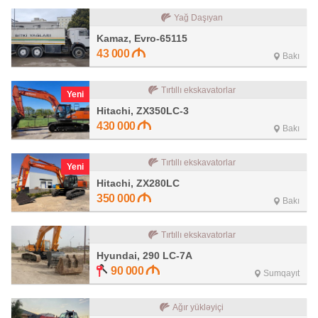
Yağ Daşıyan
Kamaz, Evro-65115
43 000
Bakı
Tırtıllı ekskavatorlar
Yeni
Hitachi, ZX350LC-3
430 000
Bakı
Tırtıllı ekskavatorlar
Yeni
Hitachi, ZX280LC
350 000
Bakı
Tırtıllı ekskavatorlar
Hyundai, 290 LC-7A
90 000
Sumqayıt
Ağır yükləyiçi