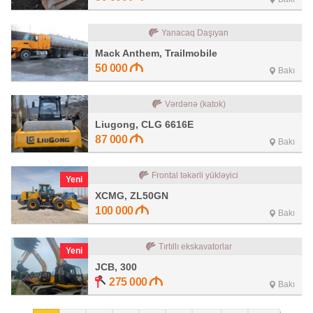
Yanacaq Daşıyan
Mack Anthem, Trailmobile
50 000
Bakı
Vərdənə (katok)
Liugong, CLG 6616E
87 000
Bakı
Frontal təkərli yükləyici
Yeni
XCMG, ZL50GN
100 000
Bakı
Tırtıllı ekskavatorlar
Yeni
JCB, 300
275 000
Bakı