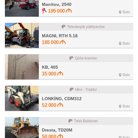
Manitou, 2540
195 000
Bakı
Teleskopik yükliyəcilər
MAGNI, RTH 5.18
165 000
Bakı
Qüllə kranları
KB, 405
35 000
Bakı
Mini - Traktor
LONKİNG, CDM312
52 000
Bakı
Tırtılı Buldozer
Dresta, TD20M
50 000
Bakı