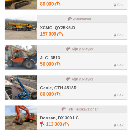
80 000
Bakı
Avtokranlar
XCMG, QY25K5-D
157 000
Bakı
Ağır yükləyiçi
JLG, 3513
50 000
Bakı
Ağır yükləyiçi
Genie, GTH 4518R
80 000
Bakı
Tırtıllı ekskavatorlar
Doosan, DX 300 LC
113 000
Bakı