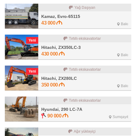
Yağ Daşıyan
Kamaz, Evro-65115
43 000
Bakı
Tırtıllı ekskavatorlar
Yeni
Hitachi, ZX350LC-3
430 000
Bakı
Tırtıllı ekskavatorlar
Yeni
Hitachi, ZX280LC
350 000
Bakı
Tırtıllı ekskavatorlar
Hyundai, 290 LC-7A
90 000
Sumqayıt
Ağır yükləyiçi