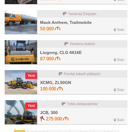
Yanacaq Daşıyan
Mack Anthem, Trailmobile
50 000
Bakı
Vərdənə (katok)
Liugong, CLG 6616E
87 000
Bakı
Frontal təkərli yükləyici
Yeni
XCMG, ZL50GN
100 000
Bakı
Tırtıllı ekskavatorlar
Yeni
JCB, 300
275 000
Bakı