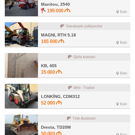
Manitou, 2540
195 000
Bakı
Teleskopik yükliyəcilər
MAGNI, RTH 5.18
165 000
Bakı
Qüllə kranları
KB, 405
35 000
Bakı
Mini - Traktor
LONKİNG, CDM312
52 000
Bakı
Tırtılı Buldozer
Dresta, TD20M
50 000
Bakı