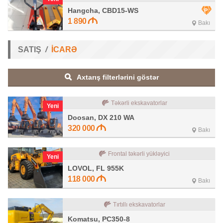
Hangcha, CBD15-WS
1 890
Bakı
SATIŞ
İCARƏ
Axtarış filterlərini göstər
Təkərli ekskavatorlar
Yeni
Doosan, DX 210 WA
320 000
Bakı
Frontal təkərli yükləyici
Yeni
LOVOL, FL 955K
118 000
Bakı
Tırtıllı ekskavatorlar
Komatsu, PC350-8