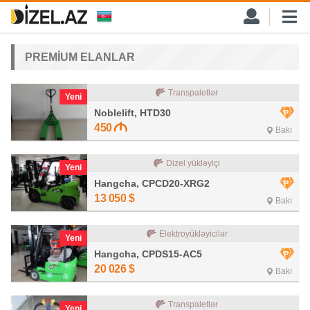
PREMİUM ELANLAR
Transpaletlər
Yeni
Noblelift, HTD30
450
Bakı
Dizel yükləyiçi
Yeni
Hangcha, CPCD20-XRG2
13 050
$
Bakı
Elektroyükləyicilər
Yeni
Hangcha, CPDS15-AC5
20 026
$
Bakı
Transpaletlər
Yeni