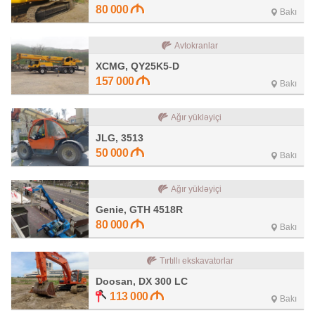
80 000
Bakı
Avtokranlar
XCMG, QY25K5-D
157 000
Bakı
Ağır yükləyiçi
JLG, 3513
50 000
Bakı
Ağır yükləyiçi
Genie, GTH 4518R
80 000
Bakı
Tırtıllı ekskavatorlar
Doosan, DX 300 LC
113 000
Bakı