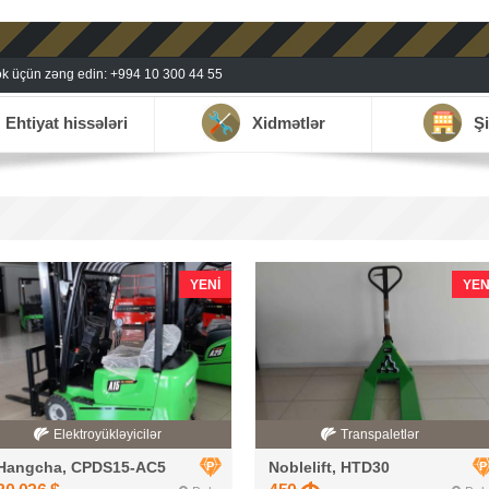
k üçün zəng edin: +994 10 300 44 55
Ehtiyat hissələri
Xidmətlər
Şi
YENI
YEN
Elektroyükləyicilər
Transpaletlər
Hangcha, CPDS15-AC5
Noblelift, HTD30