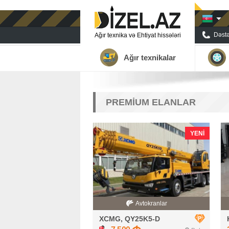
Dəstə
Ağır texnika və Ehtiyat hissələri
Ağır texnikalar
PREMİUM ELANLAR
YENI
Avtokranlar
XCMG, QY25K5-D