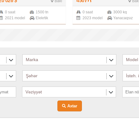
20 026
$
450
Bakı
Bak
0 saat
1500 tn
0 saat
3000 kq
2021 model
Elekrtik
2023 model
Yanacaqsız
Marka
Model
Şəhər
İsteh. 
Vəziyyət
Axtar