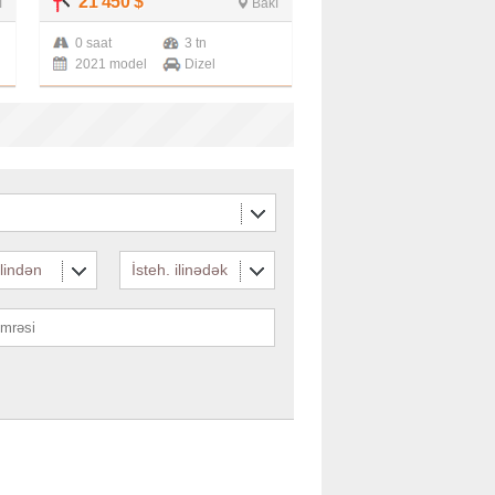
21 450
$
ı
Bakı
0 saat
3 tn
2021 model
Dizel
ilindən
İsteh. ilinədək