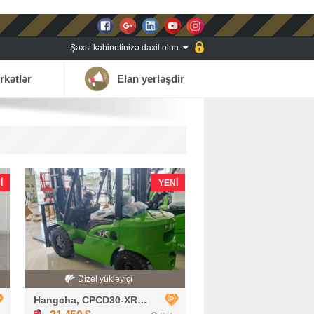
Şəxsi kabinetinizə daxil olun
rkətlər
Elan yerləşdir
I
YENI
Dizel yükləyiçi
Hangcha, CPCD30-XRW33F