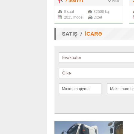
7 500
Bakı
0 saat
32500 kq
2025 model
Dizel
SATIŞ
İCARƏ
Evakuator
Ölkə