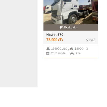
Evakuator
Howo, 370
78 000
Bakı
168000 yürüş
12000 m3
2011 model
Dizel