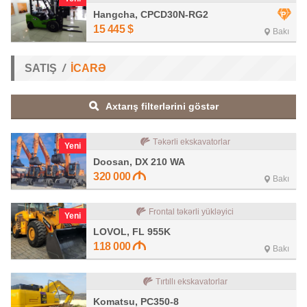
Hangcha, CPCD30N-RG2
15 445
$
Bakı
SATIŞ
İCARƏ
Axtarış filterlərini göstər
Təkərli ekskavatorlar
Yeni
Doosan, DX 210 WA
320 000
Bakı
Frontal təkərli yükləyici
Yeni
LOVOL, FL 955K
118 000
Bakı
Tırtıllı ekskavatorlar
Komatsu, PC350-8