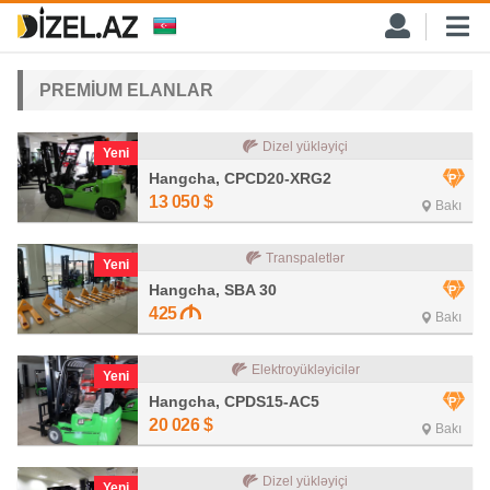
PREMİUM ELANLAR
Dizel yükləyiçi
Yeni
Hangcha, CPCD20-XRG2
13 050
$
Bakı
Transpaletlər
Yeni
Hangcha, SBA 30
425
Bakı
Elektroyükləyicilər
Yeni
Hangcha, CPDS15-AC5
20 026
$
Bakı
Dizel yükləyiçi
Yeni