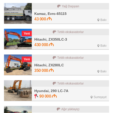
Yağ Daşıyan
Kamaz, Evro-65115
43 000
Bakı
Tırtıllı ekskavatorlar
Yeni
Hitachi, ZX350LC-3
430 000
Bakı
Tırtıllı ekskavatorlar
Yeni
Hitachi, ZX280LC
350 000
Bakı
Tırtıllı ekskavatorlar
Hyundai, 290 LC-7A
90 000
Sumqayıt
Ağır yükləyiçi