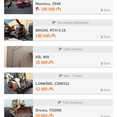
Manitou, 2540
195 000
Bakı
Teleskopik yükliyəcilər
MAGNI, RTH 5.18
165 000
Bakı
Qüllə kranları
KB, 405
35 000
Bakı
Mini - Traktor
LONKİNG, CDM312
52 000
Bakı
Tırtılı Buldozer
Dresta, TD20M
50 000
Bakı