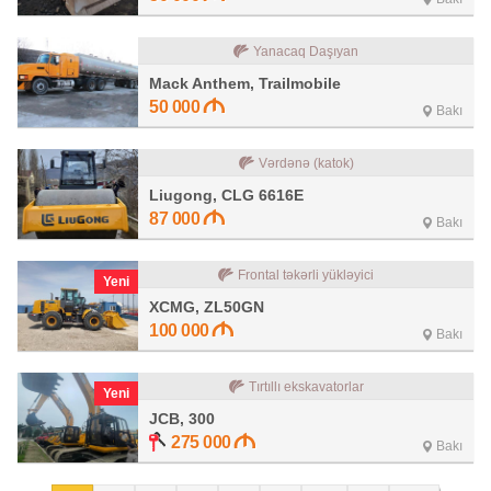
Yanacaq Daşıyan
Mack Anthem, Trailmobile
50 000
Bakı
Vərdənə (katok)
Liugong, CLG 6616E
87 000
Bakı
Frontal təkərli yükləyici
Yeni
XCMG, ZL50GN
100 000
Bakı
Tırtıllı ekskavatorlar
Yeni
JCB, 300
275 000
Bakı