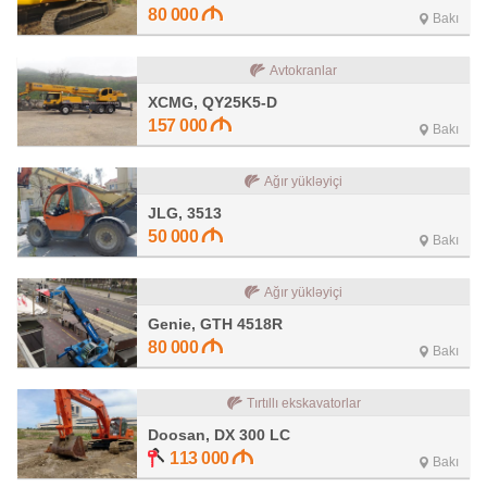
80 000
Bakı
Avtokranlar
XCMG, QY25K5-D
157 000
Bakı
Ağır yükləyiçi
JLG, 3513
50 000
Bakı
Ağır yükləyiçi
Genie, GTH 4518R
80 000
Bakı
Tırtıllı ekskavatorlar
Doosan, DX 300 LC
113 000
Bakı