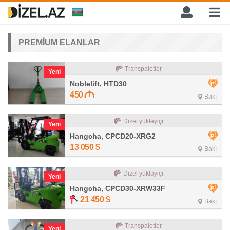
PREMİUM ELANLAR
Transpaletlər
Yeni
Noblelift, HTD30
450
Bakı
Dizel yükləyiçi
Yeni
Hangcha, CPCD20-XRG2
13 050
$
Bakı
Dizel yükləyiçi
Yeni
Hangcha, CPCD30-XRW33F
21 450
$
Bakı
Transpaletlər
Yeni