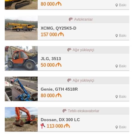
80 000
Bakı
Avtokranlar
XCMG, QY25K5-D
157 000
Bakı
Ağır yükləyiçi
JLG, 3513
50 000
Bakı
Ağır yükləyiçi
Genie, GTH 4518R
80 000
Bakı
Tırtıllı ekskavatorlar
Doosan, DX 300 LC
113 000
Bakı