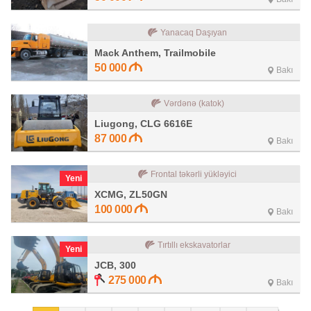
Yanacaq Daşıyan
Mack Anthem, Trailmobile
50 000
Bakı
Vərdənə (katok)
Liugong, CLG 6616E
87 000
Bakı
Frontal təkərli yükləyici
Yeni
XCMG, ZL50GN
100 000
Bakı
Tırtıllı ekskavatorlar
Yeni
JCB, 300
275 000
Bakı