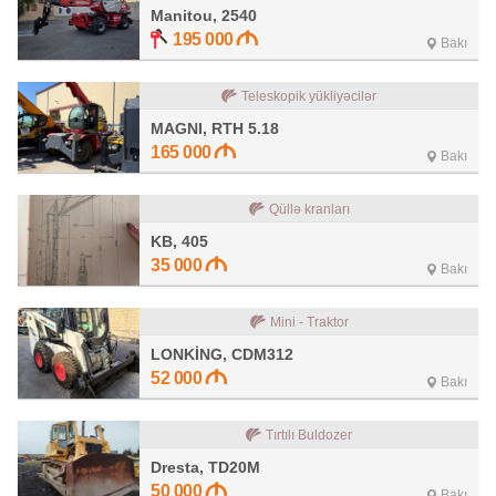
Manitou, 2540
195 000
Bakı
Teleskopik yükliyəcilər
MAGNI, RTH 5.18
165 000
Bakı
Qüllə kranları
KB, 405
35 000
Bakı
Mini - Traktor
LONKİNG, CDM312
52 000
Bakı
Tırtılı Buldozer
Dresta, TD20M
50 000
Bakı