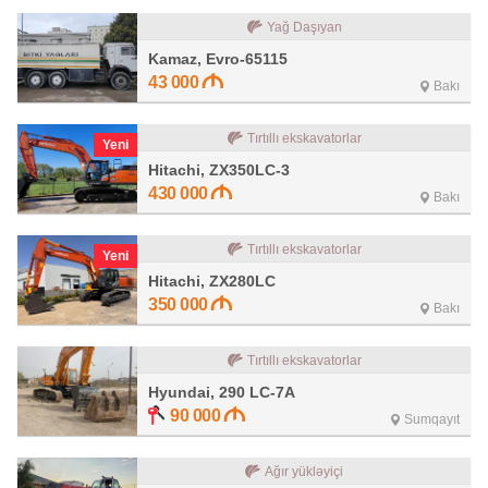
Yağ Daşıyan
Kamaz, Evro-65115
43 000
Bakı
Tırtıllı ekskavatorlar
Yeni
Hitachi, ZX350LC-3
430 000
Bakı
Tırtıllı ekskavatorlar
Yeni
Hitachi, ZX280LC
350 000
Bakı
Tırtıllı ekskavatorlar
Hyundai, 290 LC-7A
90 000
Sumqayıt
Ağır yükləyiçi