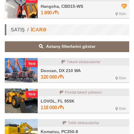
Hangcha, CBD15-WS
1 890
Bakı
SATIŞ
İCARƏ
Axtarış filterlərini göstər
Təkərli ekskavatorlar
Yeni
Doosan, DX 210 WA
320 000
Bakı
Frontal təkərli yükləyici
Yeni
LOVOL, FL 955K
118 000
Bakı
Tırtıllı ekskavatorlar
Komatsu, PC350-8