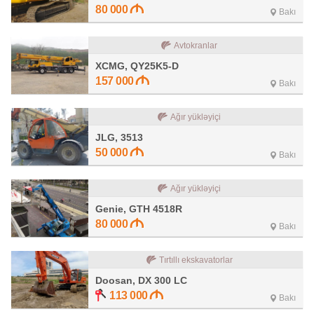
80 000
Bakı
Avtokranlar
XCMG, QY25K5-D
157 000
Bakı
Ağır yükləyiçi
JLG, 3513
50 000
Bakı
Ağır yükləyiçi
Genie, GTH 4518R
80 000
Bakı
Tırtıllı ekskavatorlar
Doosan, DX 300 LC
113 000
Bakı