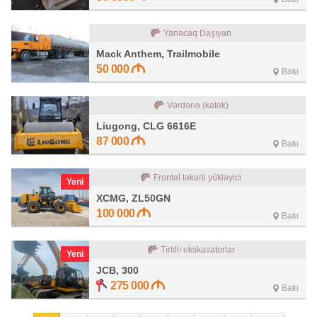
Yanacaq Daşıyan
Mack Anthem, Trailmobile
50 000
Bakı
Vərdənə (katok)
Liugong, CLG 6616E
87 000
Bakı
Frontal təkərli yükləyici
Yeni
XCMG, ZL50GN
100 000
Bakı
Tırtıllı ekskavatorlar
Yeni
JCB, 300
275 000
Bakı