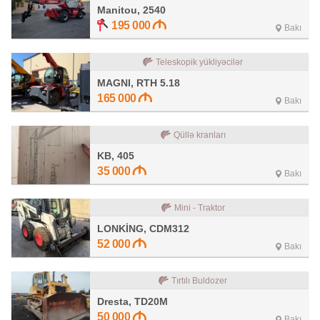
Manitou, 2540
195 000
Bakı
Teleskopik yükliyəcilər
MAGNI, RTH 5.18
165 000
Bakı
Qüllə kranları
KB, 405
35 000
Bakı
Mini - Traktor
LONKİNG, CDM312
52 000
Bakı
Tırtılı Buldozer
Dresta, TD20M
50 000
Bakı