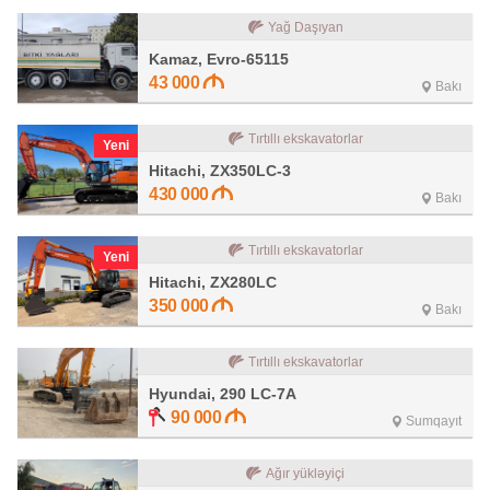
Yağ Daşıyan
Kamaz, Evro-65115
43 000
Bakı
Tırtıllı ekskavatorlar
Yeni
Hitachi, ZX350LC-3
430 000
Bakı
Tırtıllı ekskavatorlar
Yeni
Hitachi, ZX280LC
350 000
Bakı
Tırtıllı ekskavatorlar
Hyundai, 290 LC-7A
90 000
Sumqayıt
Ağır yükləyiçi