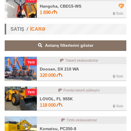
Hangcha, CBD15-WS
1 890
Bakı
SATIŞ
İCARƏ
Axtarış filterlərini göstər
Təkərli ekskavatorlar
Yeni
Doosan, DX 210 WA
320 000
Bakı
Frontal təkərli yükləyici
Yeni
LOVOL, FL 955K
118 000
Bakı
Tırtıllı ekskavatorlar
Komatsu, PC350-8