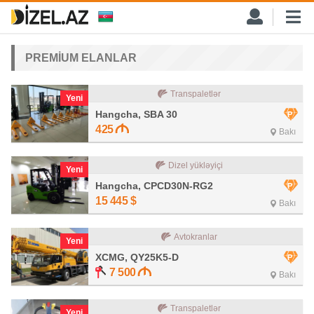
PREMİUM ELANLAR
Transpaletlər
Yeni
Hangcha, SBA 30
425
Bakı
Dizel yükləyiçi
Yeni
Hangcha, CPCD30N-RG2
15 445
$
Bakı
Avtokranlar
Yeni
XCMG, QY25K5-D
7 500
Bakı
Transpaletlər
Yeni