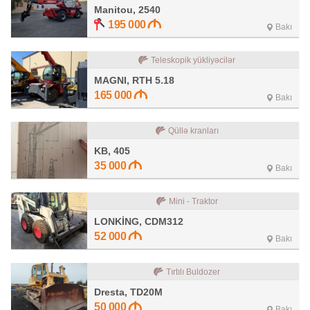
Manitou, 2540
195 000
Bakı
Teleskopik yükliyəcilər
MAGNI, RTH 5.18
165 000
Bakı
Qüllə kranları
KB, 405
35 000
Bakı
Mini - Traktor
LONKİNG, CDM312
52 000
Bakı
Tırtılı Buldozer
Dresta, TD20M
50 000
Bakı