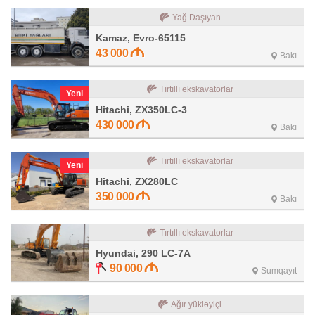
Yağ Daşıyan
Kamaz, Evro-65115
43 000
Bakı
Tırtıllı ekskavatorlar
Yeni
Hitachi, ZX350LC-3
430 000
Bakı
Tırtıllı ekskavatorlar
Yeni
Hitachi, ZX280LC
350 000
Bakı
Tırtıllı ekskavatorlar
Hyundai, 290 LC-7A
90 000
Sumqayıt
Ağır yükləyiçi