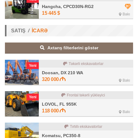
Hangcha, CPCD30N-RG2
15 445
$
Bakı
SATIŞ
İCARƏ
Axtarış filterlərini göstər
Təkərli ekskavatorlar
Yeni
Doosan, DX 210 WA
320 000
Bakı
Frontal təkərli yükləyici
Yeni
LOVOL, FL 955K
118 000
Bakı
Tırtıllı ekskavatorlar
Komatsu, PC350-8