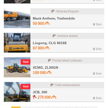
Yanacaq Daşıyan
Mack Anthem, Trailmobile
50 000
Bakı
Vərdənə (katok)
Liugong, CLG 6616E
87 000
Bakı
Frontal təkərli yükləyici
Yeni
XCMG, ZL50GN
100 000
Bakı
Tırtıllı ekskavatorlar
Yeni
JCB, 300
275 000
Bakı