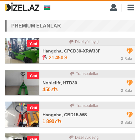
PREMİUM ELANLAR
Dizel yükləyiçi
Yeni
Hangcha, CPCD30-XRW33F
21 450
$
Bakı
Transpaletlər
Yeni
Noblelift, HTD30
450
Bakı
Transpaletlər
Yeni
Hangcha, CBD15-WS
1 890
Bakı
Dizel yükləyiçi
Yeni