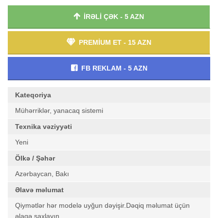
İRƏLİ ÇƏK - 5 AZN
PREMİUM ET - 15 AZN
FB REKLAM - 5 AZN
Kateqoriya
Mühərriklər, yanacaq sistemi
Texnika vəziyyəti
Yeni
Ölkə / Şəhər
Azərbaycan, Bakı
Əlavə məlumat
Qiymətlər hər modelə uyğun dəyişir.Dəqiq məlumat üçün
əlaqə saxlayın.