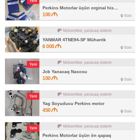
Yeni
Perkins Motorlar üçün orginal hissələr
100
Bakı
Mühərriklər, yanacaq sistemi
YANMAR 4TNE94-SF Mühərrik
6 000
Bakı
Mühərriklər, yanacaq sistemi
Yeni
Jcb Yanacaq Nasosu
100
Bakı
Mühərriklər, yanacaq sistemi
Yeni
Yag Soyuducu Perkins motor
450
Bakı
Mühərriklər, yanacaq sistemi
Yeni
Perkins Motorlar üçün ön qapaq