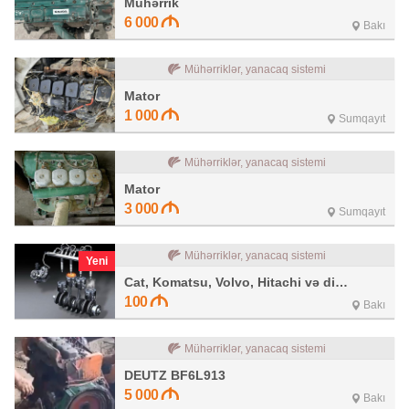
Mühərrik
6 000
Bakı
Mühərriklər, yanacaq sistemi
Mator
1 000
Sumqayıt
Mühərriklər, yanacaq sistemi
Mator
3 000
Sumqayıt
Mühərriklər, yanacaq sistemi
Yeni
Cat, Komatsu, Volvo, Hitachi və digər
100
Bakı
Mühərriklər, yanacaq sistemi
DEUTZ BF6L913
5 000
Bakı