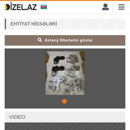
EHTIYAT HISSƏLƏRI
Axtarış filterlərini göstər
VIDEO