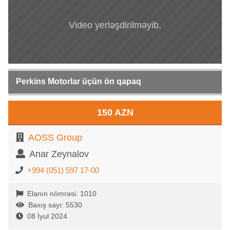
Video yerləşdirilməyib.
Perkins Motorlar üçün ön qapaq
150 AZN
AOSS Group
Anar Zeynalov
+994 (051) 597 17-00
Elanın nömrəsi: 1010
Baxış sayı: 5530
08 İyul 2024